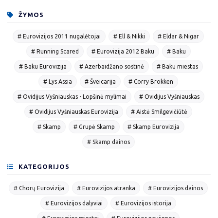
ŽYMOS
# Eurovizijos 2011 nugalėtojai
# Ell & Nikki
# Eldar & Nigar
# Running Scared
# Eurovizija 2012 Baku
# Baku
# Baku Eurovizija
# Azerbaidžano sostinė
# Baku miestas
# Lys Assia
# Šveicarija
# Corry Brokken
# Ovidijus Vyšniauskas - Lopšinė mylimai
# Ovidijus Vyšniauskas
# Ovidijus Vyšniauskas Eurovizija
# Aistė Smilgevičiūtė
# Skamp
# Grupė Skamp
# Skamp Eurovizija
# Skamp dainos
KATEGORIJOS
# Chorų Eurovizija
# Eurovizijos atranka
# Eurovizijos dainos
# Eurovizijos dalyviai
# Eurovizijos istorija