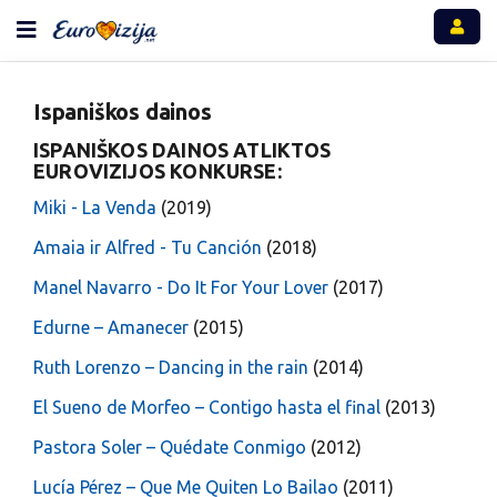
Ispaniškos dainos
ISPANIŠKOS DAINOS ATLIKTOS
EUROVIZIJOS KONKURSE:
Miki - La Venda
(2019)
Amaia ir Alfred - Tu Canción
(2018)
Manel Navarro - Do It For Your Lover
(2017)
Edurne – Amanecer
(2015)
Ruth Lorenzo – Dancing in the rain
(2014)
El Sueno de Morfeo – Contigo hasta el final
(2013)
Pastora Soler – Quédate Conmigo
(2012)
Lucía Pérez – Que Me Quiten Lo Bailao
(2011)