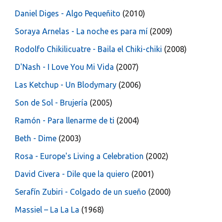
Daniel Diges - Algo Pequeñito
(2010)
Soraya Arnelas - La noche es para mí
(2009)
Rodolfo Chikilicuatre - Baila el Chiki-chiki
(2008)
D'Nash - I Love You Mi Vida
(2007)
Las Ketchup - Un Blodymary
(2006)
Son de Sol - Brujería
(2005)
Ramón - Para llenarme de ti
(2004)
Beth - Dime
(2003)
Rosa - Europe's Living a Celebration
(2002)
David Civera - Dile que la quiero
(2001)
Serafín Zubiri - Colgado de un sueño
(2000)
Massiel – La La La
(1968)