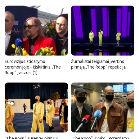
Eurovizijos atidarymo
Žurnalistai teigiamai įvertino
ceremonijoje – išskirtinis „The
pirmąją „The Roop“ repeticiją
Roop“ įvaizdis
(1)
„The Roop“ surengė pirmąją
„The Roop“ išvyko į Roterdamą