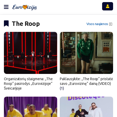
The Roop
Visos naujienos
Organizatorių staigmena: „The
Paklausykite: „The Roop“ pristatė
Roop“ pasirodys „Eurovizijoje“
savo „Eurovizinę“ dainą (VIDEO)
Šveicarijoje
(1)