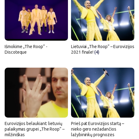
Išmokime „The Roop“ -
Lietuviai „The Roop“ – Eurovizijos
Discoteque
2021 finale!
(4)
Eurovizijos belaukiant: lietuvių
Prieš pat Eurovizijos startą –
palaikymas grupei „The Roop“ –
nieko gero nežadančios
milžiniškas
lažybininkų prognozės