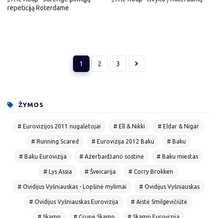
repeticiją Roterdame
1
2
3
ŽYMOS
# Eurovizijos 2011 nugalėtojai
# Ell & Nikki
# Eldar & Nigar
# Running Scared
# Eurovizija 2012 Baku
# Baku
# Baku Eurovizija
# Azerbaidžano sostinė
# Baku miestas
# Lys Assia
# Šveicarija
# Corry Brokken
# Ovidijus Vyšniauskas - Lopšinė mylimai
# Ovidijus Vyšniauskas
# Ovidijus Vyšniauskas Eurovizija
# Aistė Smilgevičiūtė
# Skamp
# Grupė Skamp
# Skamp Eurovizija