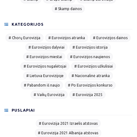
# Skamp dainos
KATEGORIJOS
# Chorų Eurovizija
# Eurovizijos atranka
# Eurovizijos dainos
# Eurovizijos dalyviai
# Eurovizijos istorija
# Eurovizijos miestai
# Eurovizijos naujienos
# Eurovizijos nugalėtojai
# Eurovizijos užkulisiai
# Lietuva Eurovizijoje
# Nacionalinė atranka
# Pabandom iš naujo
# Po Eurovizijos konkurso
# Vaikų Eurovizija
# Eurovizija 2025
PUSLAPIAI
# Eurovizija 2021 Izraelis atstovas
# Eurovizija 2021 Albanija atstovas