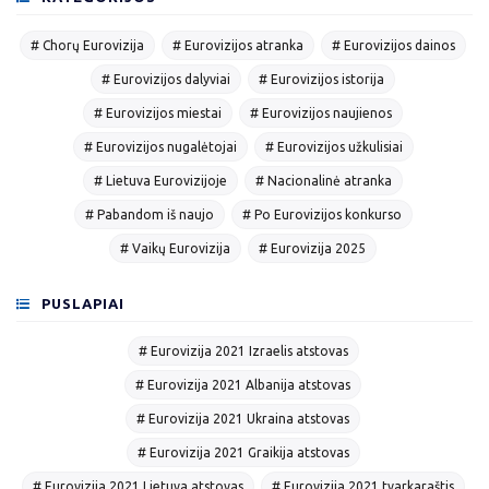
# Chorų Eurovizija
# Eurovizijos atranka
# Eurovizijos dainos
# Eurovizijos dalyviai
# Eurovizijos istorija
# Eurovizijos miestai
# Eurovizijos naujienos
# Eurovizijos nugalėtojai
# Eurovizijos užkulisiai
# Lietuva Eurovizijoje
# Nacionalinė atranka
# Pabandom iš naujo
# Po Eurovizijos konkurso
# Vaikų Eurovizija
# Eurovizija 2025
PUSLAPIAI
# Eurovizija 2021 Izraelis atstovas
# Eurovizija 2021 Albanija atstovas
# Eurovizija 2021 Ukraina atstovas
# Eurovizija 2021 Graikija atstovas
# Eurovizija 2021 Lietuva atstovas
# Eurovizija 2021 tvarkaraštis