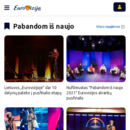
Pabandom iš naujo
Visos naujienos
Lietuvos „Eurovizijoje“ dar 10
Nufilmuotas "Pabandom iš naujo
dalyvių pateko į pusfinalio etapą
2021" Eurovizijos atrankų
pusfinalis