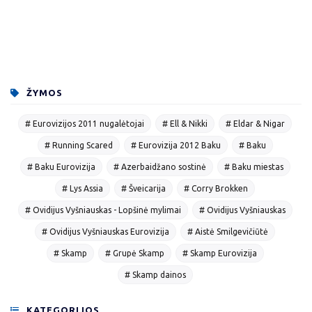
ŽYMOS
# Eurovizijos 2011 nugalėtojai
# Ell & Nikki
# Eldar & Nigar
# Running Scared
# Eurovizija 2012 Baku
# Baku
# Baku Eurovizija
# Azerbaidžano sostinė
# Baku miestas
# Lys Assia
# Šveicarija
# Corry Brokken
# Ovidijus Vyšniauskas - Lopšinė mylimai
# Ovidijus Vyšniauskas
# Ovidijus Vyšniauskas Eurovizija
# Aistė Smilgevičiūtė
# Skamp
# Grupė Skamp
# Skamp Eurovizija
# Skamp dainos
KATEGORIJOS