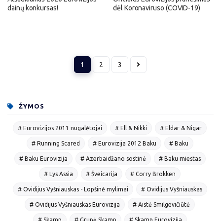
dainų konkursas!
dėl Koronaviruso (COVID-19)
1
2
3
ŽYMOS
# Eurovizijos 2011 nugalėtojai
# Ell & Nikki
# Eldar & Nigar
# Running Scared
# Eurovizija 2012 Baku
# Baku
# Baku Eurovizija
# Azerbaidžano sostinė
# Baku miestas
# Lys Assia
# Šveicarija
# Corry Brokken
# Ovidijus Vyšniauskas - Lopšinė mylimai
# Ovidijus Vyšniauskas
# Ovidijus Vyšniauskas Eurovizija
# Aistė Smilgevičiūtė
# Skamp
# Grupė Skamp
# Skamp Eurovizija