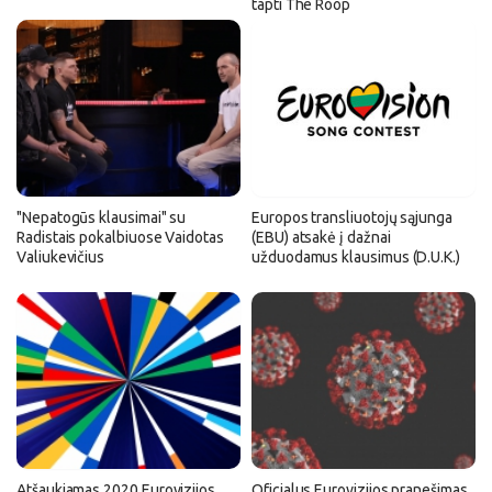
tapti The Roop
"Nepatogūs klausimai" su
Europos transliuotojų sąjunga
Radistais pokalbiuose Vaidotas
(EBU) atsakė į dažnai
Valiukevičius
užduodamus klausimus (D.U.K.)
Atšaukiamas 2020 Eurovizijos
Oficialus Eurovizijos pranešimas