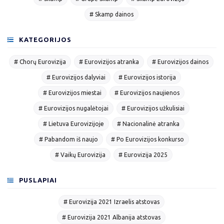
# Skamp dainos
KATEGORIJOS
# Chorų Eurovizija
# Eurovizijos atranka
# Eurovizijos dainos
# Eurovizijos dalyviai
# Eurovizijos istorija
# Eurovizijos miestai
# Eurovizijos naujienos
# Eurovizijos nugalėtojai
# Eurovizijos užkulisiai
# Lietuva Eurovizijoje
# Nacionalinė atranka
# Pabandom iš naujo
# Po Eurovizijos konkurso
# Vaikų Eurovizija
# Eurovizija 2025
PUSLAPIAI
# Eurovizija 2021 Izraelis atstovas
# Eurovizija 2021 Albanija atstovas