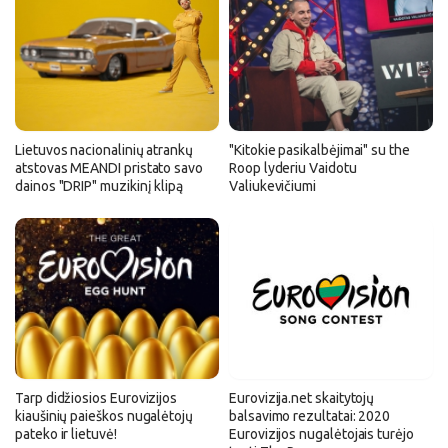
Lietuvos nacionalinių atrankų
"Kitokie pasikalbėjimai" su the
atstovas MEANDI pristato savo
Roop lyderiu Vaidotu
dainos "DRIP" muzikinį klipą
Valiukevičiumi
Tarp didžiosios Eurovizijos
Eurovizija.net skaitytojų
kiaušinių paieškos nugalėtojų
balsavimo rezultatai: 2020
pateko ir lietuvė!
Eurovizijos nugalėtojais turėjo