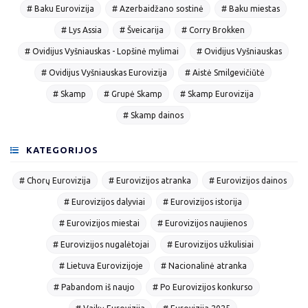
# Baku Eurovizija
# Azerbaidžano sostinė
# Baku miestas
# Lys Assia
# Šveicarija
# Corry Brokken
# Ovidijus Vyšniauskas - Lopšinė mylimai
# Ovidijus Vyšniauskas
# Ovidijus Vyšniauskas Eurovizija
# Aistė Smilgevičiūtė
# Skamp
# Grupė Skamp
# Skamp Eurovizija
# Skamp dainos
KATEGORIJOS
# Chorų Eurovizija
# Eurovizijos atranka
# Eurovizijos dainos
# Eurovizijos dalyviai
# Eurovizijos istorija
# Eurovizijos miestai
# Eurovizijos naujienos
# Eurovizijos nugalėtojai
# Eurovizijos užkulisiai
# Lietuva Eurovizijoje
# Nacionalinė atranka
# Pabandom iš naujo
# Po Eurovizijos konkurso