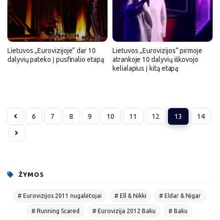
Lietuvos „Eurovizijoje“ dar 10
Lietuvos „Eurovizijos“ pirmoje
dalyvių pateko į pusfinalio etapą
atrankoje 10 dalyvių iškovojo
kelialapius į kitą etapą
6
7
8
9
10
11
12
13
14
ŽYMOS
# Eurovizijos 2011 nugalėtojai
# Ell & Nikki
# Eldar & Nigar
# Running Scared
# Eurovizija 2012 Baku
# Baku