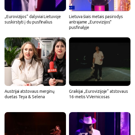
„Eurovizijos“ dalyviai Lietuvoje
Lietuva šiais metais pasirodys
suskirstyti į du pusfinalius
antrajame „Eurovizijos"
pusfinalyje
Austrijai atstovaus merginų
Graikijai „Eurovizijoje“ atstovaus
duetas Teya & Selena
16-metis V.Vernicosas