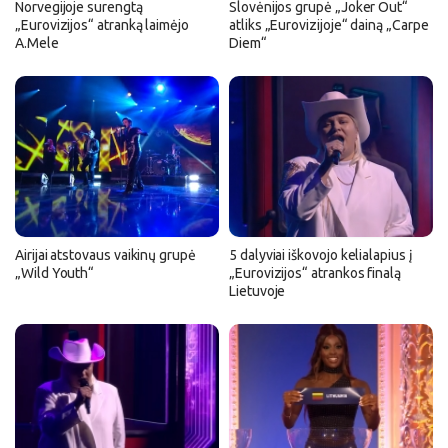
Norvegijoje surengtą
Slovėnijos grupė „Joker Out“
„Eurovizijos“ atranką laimėjo
atliks „Eurovizijoje“ dainą „Carpe
A.Mele
Diem“
Airijai atstovaus vaikinų grupė
5 dalyviai iškovojo kelialapius į
„Wild Youth“
„Eurovizijos“ atrankos finalą
Lietuvoje