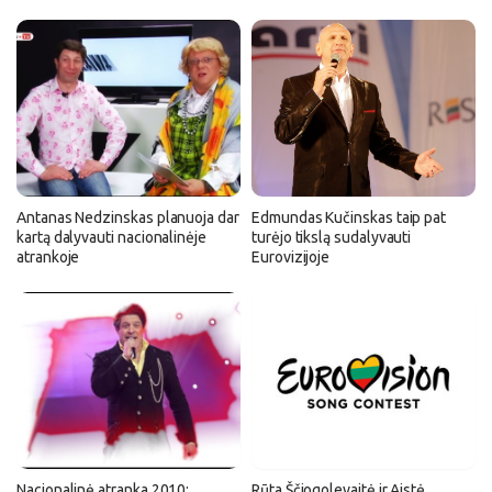
Antanas Nedzinskas planuoja dar
Edmundas Kučinskas taip pat
kartą dalyvauti nacionalinėje
turėjo tikslą sudalyvauti
atrankoje
Eurovizijoje
Nacionalinė atranka 2010:
Rūta Ščiogolevaitė ir Aistė