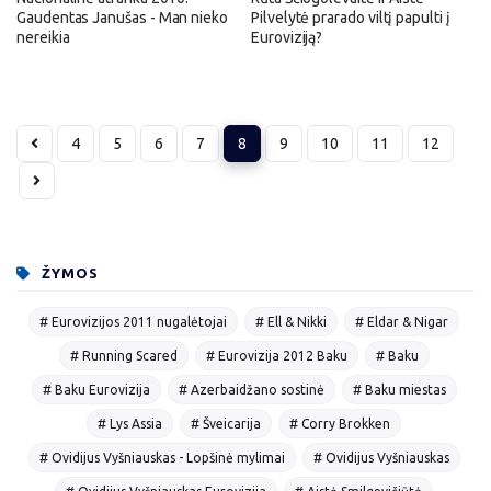
Gaudentas Janušas - Man nieko
Pilvelytė prarado viltį papulti į
nereikia
Euroviziją?
4
5
6
7
8
9
10
11
12
ŽYMOS
# Eurovizijos 2011 nugalėtojai
# Ell & Nikki
# Eldar & Nigar
# Running Scared
# Eurovizija 2012 Baku
# Baku
# Baku Eurovizija
# Azerbaidžano sostinė
# Baku miestas
# Lys Assia
# Šveicarija
# Corry Brokken
# Ovidijus Vyšniauskas - Lopšinė mylimai
# Ovidijus Vyšniauskas