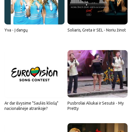
Yva - Į dangų
Soliaris, Greta ir SEL - Noriu žinot
Ar dar išvysime "Saulės kliošą"
Pusbroliai Aliukai ir Sesutė - My
nacionalinėje atrankoje?
Pretty