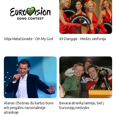
Vilija Matačiūnaitė - Oh My God
69 Danguje - Meilės simfonija
Alanas Chošnau du kartus buvo
Bavarai atranką laimėjo, bet į
arti pergalės nacionalinėje
Euroviziją neišvyko
atrankoje