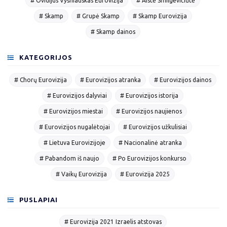
# Ovidijus Vyšniauskas Eurovizija
# Aistė Smilgevičiūtė
# Skamp
# Grupė Skamp
# Skamp Eurovizija
# Skamp dainos
KATEGORIJOS
# Chorų Eurovizija
# Eurovizijos atranka
# Eurovizijos dainos
# Eurovizijos dalyviai
# Eurovizijos istorija
# Eurovizijos miestai
# Eurovizijos naujienos
# Eurovizijos nugalėtojai
# Eurovizijos užkulisiai
# Lietuva Eurovizijoje
# Nacionalinė atranka
# Pabandom iš naujo
# Po Eurovizijos konkurso
# Vaikų Eurovizija
# Eurovizija 2025
PUSLAPIAI
# Eurovizija 2021 Izraelis atstovas