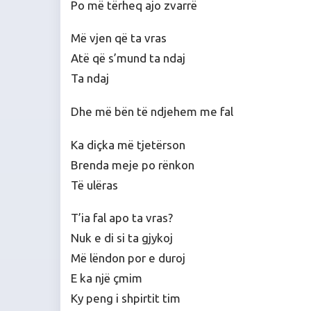
Po më tërheq ajo zvarrë
Më vjen që ta vras
Atë që s’mund ta ndaj
Ta ndaj
Dhe më bën të ndjehem me fal
Ka diçka më tjetërson
Brenda meje po rënkon
Të ulëras
T’ia fal apo ta vras?
Nuk e di si ta gjykoj
Më lëndon por e duroj
E ka një çmim
Ky peng i shpirtit tim