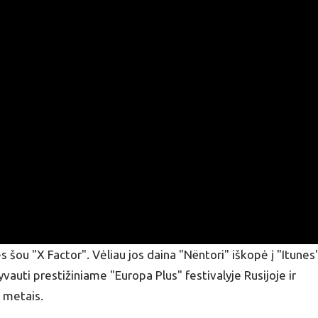
šou "X Factor". Vėliau jos daina "Nëntori" iškopė į "Itunes" 
vauti prestižiniame "Europa Plus" festivalyje Rusijoje ir
metais.