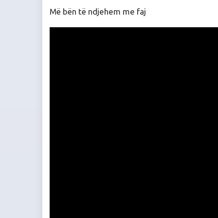
Më bën të ndjehem me faj