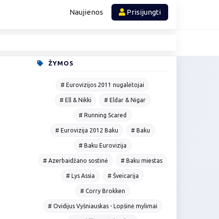
Naujienos
Prisijungti
ŽYMOS
# Eurovizijos 2011 nugalėtojai
# Ell & Nikki
# Eldar & Nigar
# Running Scared
# Eurovizija 2012 Baku
# Baku
# Baku Eurovizija
# Azerbaidžano sostinė
# Baku miestas
# Lys Assia
# Šveicarija
# Corry Brokken
# Ovidijus Vyšniauskas - Lopšinė mylimai