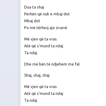
Dua ta shaj
Perhën që nuk e mbaj dot
Mbaj dot
Po më tërheq ajo zvarrë
Më vjen që ta vras
Atë që s’mund ta ndaj
Ta ndaj
Dhe më bën të ndjehem me fal
Shaj, shaj, shaj
Më vjen që ta vras
Atë që s’mund ta ndaj
Ta ndaj