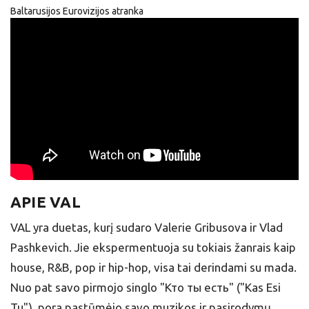
Baltarusijos Eurovizijos atranka
APIE VAL
VAL yra duetas, kurį sudaro Valerie Gribusova ir Vlad
Pashkevich. Jie ekspermentuoja su tokiais žanrais kaip
house, R&B, pop ir hip-hop, visa tai derindami su mada.
Nuo pat savo pirmojo singlo "Кто ты есть" ("Kas Esi
Tu"), pora pastūmėjo savo muzikos ir pasirodymų