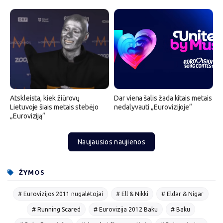
Atskleista, kiek žiūrovų
Dar viena šalis žada kitais metais
Lietuvoje šiais metais stebėjo
nedalyvauti „Eurovizijoje“
„Euroviziją“
Naujausios naujienos
ŽYMOS
# Eurovizijos 2011 nugalėtojai
# Ell & Nikki
# Eldar & Nigar
# Running Scared
# Eurovizija 2012 Baku
# Baku