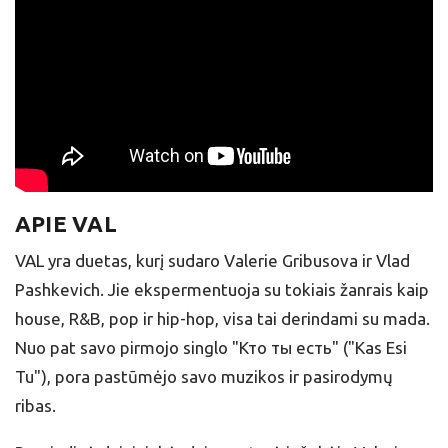
APIE VAL
VAL yra duetas, kurį sudaro Valerie Gribusova ir Vlad
Pashkevich. Jie ekspermentuoja su tokiais žanrais kaip
house, R&B, pop ir hip-hop, visa tai derindami su mada.
Nuo pat savo pirmojo singlo "Кто ты есть" ("Kas Esi
Tu"), pora pastūmėjo savo muzikos ir pasirodymų
ribas.