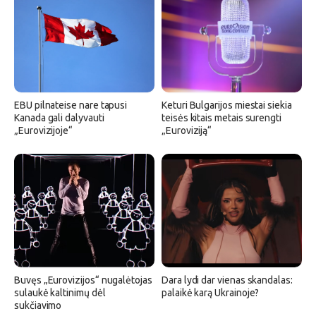
EBU pilnateise nare tapusi
Keturi Bulgarijos miestai siekia
Kanada gali dalyvauti
teisės kitais metais surengti
„Eurovizijoje“
„Euroviziją“
Buvęs „Eurovizijos“ nugalėtojas
Dara lydi dar vienas skandalas:
sulaukė kaltinimų dėl
palaikė karą Ukrainoje?
sukčiavimo