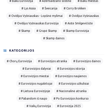
# Baku Eurovizija
# Azerbaidžano sostinė
# Baku miestas
# Lys Assia
# Šveicarija
# Corry Brokken
# Ovidijus Vyšniauskas - Lopšinė mylimai
# Ovidijus Vyšniauskas
# Ovidijus Vyšniauskas Eurovizija
# Aistė Smilgevičiūtė
# Skamp
# Grupė Skamp
# Skamp Eurovizija
# Skamp dainos
KATEGORIJOS
# Chorų Eurovizija
# Eurovizijos atranka
# Eurovizijos dainos
# Eurovizijos dalyviai
# Eurovizijos istorija
# Eurovizijos miestai
# Eurovizijos naujienos
# Eurovizijos nugalėtojai
# Eurovizijos užkulisiai
# Lietuva Eurovizijoje
# Nacionalinė atranka
# Pabandom iš naujo
# Po Eurovizijos konkurso
# Vaikų Eurovizija
# Eurovizija 2025