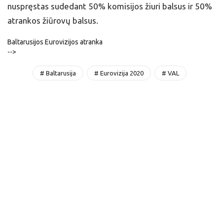
nuspręstas sudedant 50% komisijos žiuri balsus ir 50%
atrankos žiūrovų balsus.
Baltarusijos Eurovizijos atranka
-->
# Baltarusija
# Eurovizija 2020
# VAL