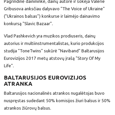
Pagrindinė dainininkė, dainų autorė ir šokėja Valerie
Gribusova anksčiau dalyvavo "The Voice of Ukraine"
("Ukrainos balsas") konkurse ir laimėjo dainavimo
konkursą "Slavic Bazaar".
Vlad Pashkevich yra muzikos prodiuseris, dainų
autorius ir multiinstrumentalistas, kurio produkcijos
studija "ToneTwins" sukūrė "Naviband" Baltarusijos
Eurovizijos 2017 metų atstovų įrašą "Story Of My
Life".
BALTARUSIJOS EUROVIZIJOS
ATRANKA
Baltarusijos nacionalinės atrankos nugalėtojas buvo
nuspręstas sudedant 50% komisijos žiuri balsus ir 50%
atrankos žiūrovų balsus.