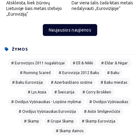
Atskleista, kiek žiūrovų
Dar viena šalis žada kitais metais
Lietuvoje šiais metais stebėjo
nedalyvauti „Eurovizijoje“
„Euroviziją“
Naujausios naujienos
ŽYMOS
# Eurovizijos 2011 nugalėtojai
# Ell & Nikki
# Eldar & Nigar
# Running Scared
# Eurovizija 2012 Baku
# Baku
# Baku Eurovizija
# Azerbaidžano sostinė
# Baku miestas
# Lys Assia
# Šveicarija
# Corry Brokken
# Ovidijus Vyšniauskas - Lopšinė mylimai
# Ovidijus Vyšniauskas
# Ovidijus Vyšniauskas Eurovizija
# Aistė Smilgevičiūtė
# Skamp
# Grupė Skamp
# Skamp Eurovizija
# Skamp dainos