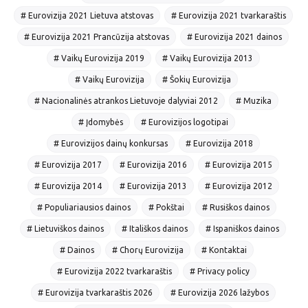
# Eurovizija 2021 Lietuva atstovas
# Eurovizija 2021 tvarkaraštis
# Eurovizija 2021 Prancūzija atstovas
# Eurovizija 2021 dainos
# Vaikų Eurovizija 2019
# Vaikų Eurovizija 2013
# Vaikų Eurovizija
# Šokių Eurovizija
# Nacionalinės atrankos Lietuvoje dalyviai 2012
# Muzika
# Įdomybės
# Eurovizijos logotipai
# Eurovizijos dainų konkursas
# Eurovizija 2018
# Eurovizija 2017
# Eurovizija 2016
# Eurovizija 2015
# Eurovizija 2014
# Eurovizija 2013
# Eurovizija 2012
# Populiariausios dainos
# Pokštai
# Rusiškos dainos
# Lietuviškos dainos
# Itališkos dainos
# Ispaniškos dainos
# Dainos
# Chorų Eurovizija
# Kontaktai
# Eurovizija 2022 tvarkaraštis
# Privacy policy
# Eurovizija tvarkaraštis 2026
# Eurovizija 2026 lažybos