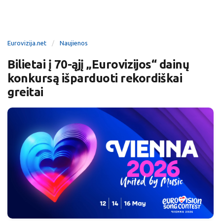
Eurovizija.net
Naujienos
Bilietai į 70-ąjį „Eurovizijos“ dainų
konkursą išparduoti rekordiškai
greitai