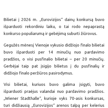
Bilietai į 2026 m. „Eurovizijos“ dainų konkursą buvo
išparduoti rekordiniu laiku, o tai rodo nepaprastą
konkurso populiarumą ir gebėjimą suburti žiūrovus.
Gegužės mėnesį Vienoje vykusio didžiojo finalo bilietai
buvo išparduoti per 14 minučių nuo pardavimo
pradžios, o visi pusfinalio bilietai – per 20 minučių.
Gerbėjai taip pat įsigijo bilietus į du pusfinalių ir
didžiojo finalo peržiūros pasirodymus.
Visi bilietai, kuriuos buvo galima įsigyti, buvo
išparduoti praėjus valandai nuo pardavimo pradžios.
„Wiener Stadthalle“, kurioje vyks 70-asis konkursas,
turi didžiausią „Eurovizijos“ arenos talpą per kelerius