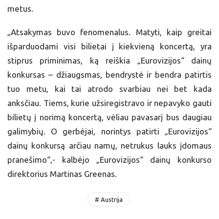
metus.
„Atsakymas buvo fenomenalus. Matyti, kaip greitai
išparduodami visi bilietai į kiekvieną koncertą, yra
stiprus priminimas, ką reiškia „Eurovizijos“ dainų
konkursas – džiaugsmas, bendrystė ir bendra patirtis
tuo metu, kai tai atrodo svarbiau nei bet kada
anksčiau. Tiems, kurie užsiregistravo ir nepavyko gauti
bilietų į norimą koncertą, vėliau pavasarį bus daugiau
galimybių. O gerbėjai, norintys patirti „Eurovizijos“
dainų konkursą arčiau namų, netrukus lauks įdomaus
pranešimo“,- kalbėjo „Eurovizijos“ dainų konkurso
direktorius Martinas Greenas.
# Austrija