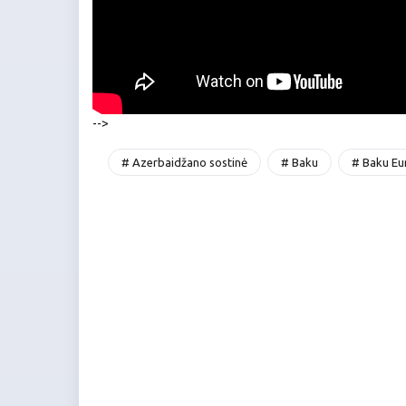
-->
# Azerbaidžano sostinė
# Baku
# Baku Eur