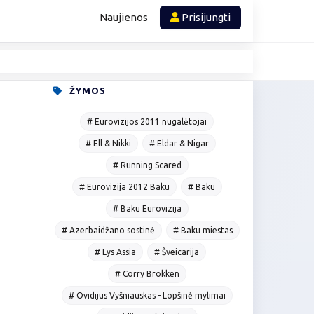
Naujienos
Prisijungti
ŽYMOS
# Eurovizijos 2011 nugalėtojai
# Ell & Nikki
# Eldar & Nigar
# Running Scared
# Eurovizija 2012 Baku
# Baku
# Baku Eurovizija
# Azerbaidžano sostinė
# Baku miestas
# Lys Assia
# Šveicarija
# Corry Brokken
# Ovidijus Vyšniauskas - Lopšinė mylimai