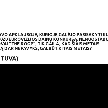
VO APKLAUSOJE, KURIOJE GALĖJO PASISAKYTI K
 2020 EUROVIZIJOS DAINŲ KONKURSĄ. NENUOSTABU
I "THE ROOP", TIK GAILA, KAD ŠIAIS METAIS
PĄ DAR NEPAVYKS, GALBŪT KITAIS METAIS?
ETUVA)