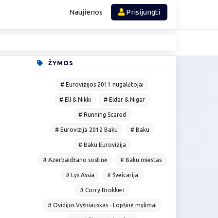
Naujienos
Prisijungti
ŽYMOS
# Eurovizijos 2011 nugalėtojai
# Ell & Nikki
# Eldar & Nigar
# Running Scared
# Eurovizija 2012 Baku
# Baku
# Baku Eurovizija
# Azerbaidžano sostinė
# Baku miestas
# Lys Assia
# Šveicarija
# Corry Brokken
# Ovidijus Vyšniauskas - Lopšinė mylimai