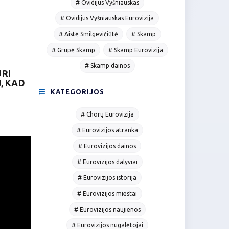
# Ovidijus Vyšniauskas
# Ovidijus Vyšniauskas Eurovizija
# Aistė Smilgevičiūtė
# Skamp
# Grupė Skamp
# Skamp Eurovizija
# Skamp dainos
URI
, KAD
KATEGORIJOS
# Chorų Eurovizija
# Eurovizijos atranka
# Eurovizijos dainos
# Eurovizijos dalyviai
# Eurovizijos istorija
# Eurovizijos miestai
# Eurovizijos naujienos
# Eurovizijos nugalėtojai