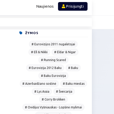
Naujienos
Prisijungti
ŽYMOS
# Eurovizijos 2011 nugalėtojai
# Ell & Nikki
# Eldar & Nigar
# Running Scared
# Eurovizija 2012 Baku
# Baku
# Baku Eurovizija
# Azerbaidžano sostinė
# Baku miestas
# Lys Assia
# Šveicarija
# Corry Brokken
# Ovidijus Vyšniauskas - Lopšinė mylimai