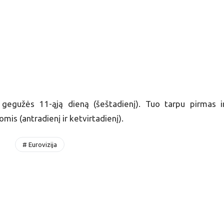
s gegužės 11-ąją dieną (šeštadienį). Tuo tarpu pirmas i
omis (antradienį ir ketvirtadienį).
# Eurovizija