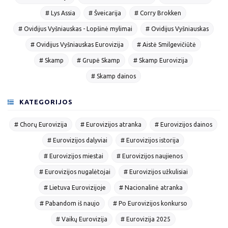
# Lys Assia
# Šveicarija
# Corry Brokken
# Ovidijus Vyšniauskas - Lopšinė mylimai
# Ovidijus Vyšniauskas
# Ovidijus Vyšniauskas Eurovizija
# Aistė Smilgevičiūtė
# Skamp
# Grupė Skamp
# Skamp Eurovizija
# Skamp dainos
KATEGORIJOS
# Chorų Eurovizija
# Eurovizijos atranka
# Eurovizijos dainos
# Eurovizijos dalyviai
# Eurovizijos istorija
# Eurovizijos miestai
# Eurovizijos naujienos
# Eurovizijos nugalėtojai
# Eurovizijos užkulisiai
# Lietuva Eurovizijoje
# Nacionalinė atranka
# Pabandom iš naujo
# Po Eurovizijos konkurso
# Vaikų Eurovizija
# Eurovizija 2025