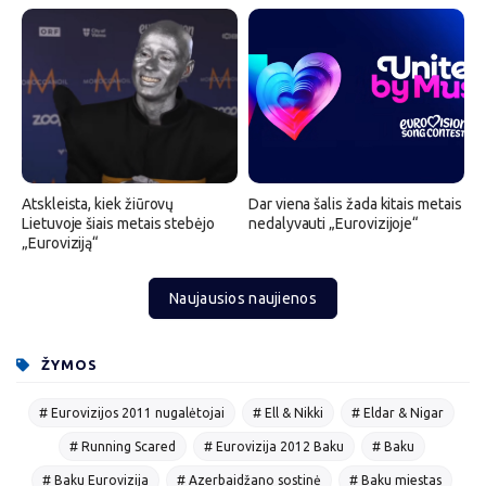
Atskleista, kiek žiūrovų
Dar viena šalis žada kitais metais
Lietuvoje šiais metais stebėjo
nedalyvauti „Eurovizijoje“
„Euroviziją“
Naujausios naujienos
ŽYMOS
# Eurovizijos 2011 nugalėtojai
# Ell & Nikki
# Eldar & Nigar
# Running Scared
# Eurovizija 2012 Baku
# Baku
# Baku Eurovizija
# Azerbaidžano sostinė
# Baku miestas