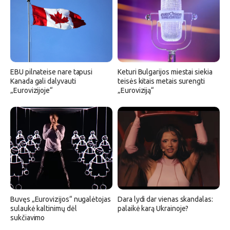
EBU pilnateise nare tapusi
Keturi Bulgarijos miestai siekia
Kanada gali dalyvauti
teisės kitais metais surengti
„Eurovizijoje“
„Euroviziją“
Buvęs „Eurovizijos“ nugalėtojas
Dara lydi dar vienas skandalas:
sulaukė kaltinimų dėl
palaikė karą Ukrainoje?
sukčiavimo