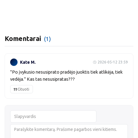
Komentarai
(1)
Kate M.
2026-05-12 23:59
"Po įvykusio nesusiprato pradėjo juoktis tiek atlikėja, tiek
vedėja." Kas tas nesusipratas???
Cituoti