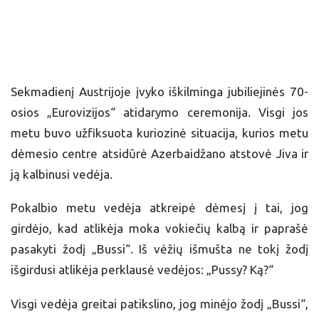
Sekmadienį Austrijoje įvyko iškilminga jubiliejinės 70-
osios „Eurovizijos“ atidarymo ceremonija. Visgi jos
metu buvo užfiksuota kuriozinė situacija, kurios metu
dėmesio centre atsidūrė Azerbaidžano atstovė Jiva ir
ją kalbinusi vedėja.
Pokalbio metu vedėja atkreipė dėmesį į tai, jog
girdėjo, kad atlikėja moka vokiečių kalbą ir paprašė
pasakyti žodį „Bussi“. Iš vėžių išmušta ne tokį žodį
išgirdusi atlikėja perklausė vedėjos: „Pussy? Ką?“
Visgi vedėja greitai patikslino, jog minėjo žodį „Bussi“,