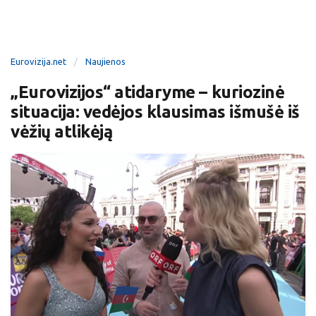
Eurovizija.net
Naujienos
„Eurovizijos“ atidaryme – kuriozinė
situacija: vedėjos klausimas išmušė iš
vėžių atlikėją