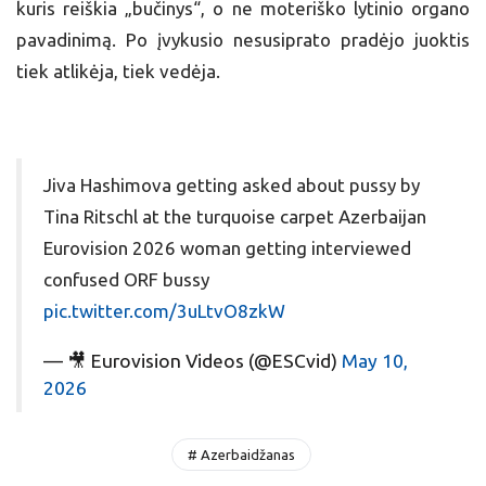
kuris reiškia „bučinys“, o ne moteriško lytinio organo
pavadinimą. Po įvykusio nesusiprato pradėjo juoktis
tiek atlikėja, tiek vedėja.
Jiva Hashimova getting asked about pussy by
Tina Ritschl at the turquoise carpet Azerbaijan
Eurovision 2026 woman getting interviewed
confused ORF bussy
pic.twitter.com/3uLtvO8zkW
— 🎥 Eurovision Videos (@ESCvid)
May 10,
2026
# Azerbaidžanas