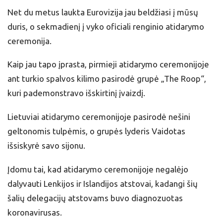
Net du metus laukta Eurovizija jau beldžiasi į mūsų
duris, o sekmadienį į vyko oficiali renginio atidarymo
ceremonija.
Kaip jau tapo įprasta, pirmieji atidarymo ceremonijoje
ant turkio spalvos kilimo pasirodė grupė „The Roop“,
kuri pademonstravo išskirtinį įvaizdį.
Lietuviai atidarymo ceremonijoje pasirodė nešini
geltonomis tulpėmis, o grupės lyderis Vaidotas
išsiskyrė savo sijonu.
Įdomu tai, kad atidarymo ceremonijoje negalėjo
dalyvauti Lenkijos ir Islandijos atstovai, kadangi šių
šalių delegacijų atstovams buvo diagnozuotas
koronavirusas.