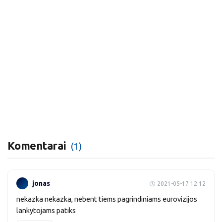
Komentarai
(1)
jonas
2021-05-17 12:12
nekazka nekazka, nebent tiems pagrindiniams eurovizijos
lankytojams patiks