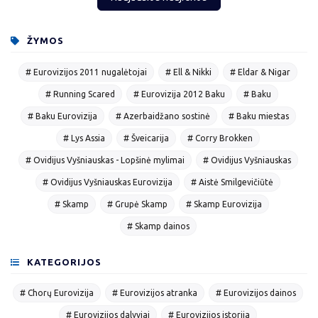
ŽYMOS
# Eurovizijos 2011 nugalėtojai
# Ell & Nikki
# Eldar & Nigar
# Running Scared
# Eurovizija 2012 Baku
# Baku
# Baku Eurovizija
# Azerbaidžano sostinė
# Baku miestas
# Lys Assia
# Šveicarija
# Corry Brokken
# Ovidijus Vyšniauskas - Lopšinė mylimai
# Ovidijus Vyšniauskas
# Ovidijus Vyšniauskas Eurovizija
# Aistė Smilgevičiūtė
# Skamp
# Grupė Skamp
# Skamp Eurovizija
# Skamp dainos
KATEGORIJOS
# Chorų Eurovizija
# Eurovizijos atranka
# Eurovizijos dainos
# Eurovizijos dalyviai
# Eurovizijos istorija