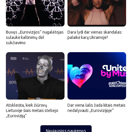
Buvęs „Eurovizijos“ nugalėtojas
Dara lydi dar vienas skandalas:
sulaukė kaltinimų dėl
palaikė karą Ukrainoje?
sukčiavimo
Atskleista, kiek žiūrovų
Dar viena šalis žada kitais metais
Lietuvoje šiais metais stebėjo
nedalyvauti „Eurovizijoje“
„Euroviziją“
Naujausios naujienos