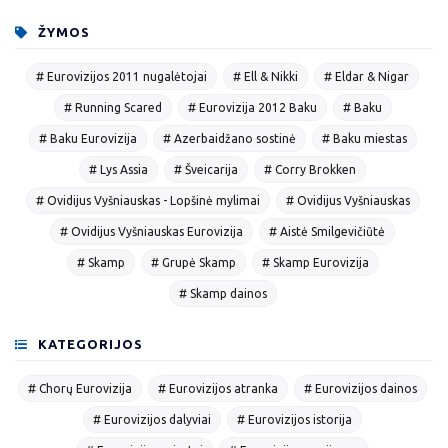
ŽYMOS
# Eurovizijos 2011 nugalėtojai
# Ell & Nikki
# Eldar & Nigar
# Running Scared
# Eurovizija 2012 Baku
# Baku
# Baku Eurovizija
# Azerbaidžano sostinė
# Baku miestas
# Lys Assia
# Šveicarija
# Corry Brokken
# Ovidijus Vyšniauskas - Lopšinė mylimai
# Ovidijus Vyšniauskas
# Ovidijus Vyšniauskas Eurovizija
# Aistė Smilgevičiūtė
# Skamp
# Grupė Skamp
# Skamp Eurovizija
# Skamp dainos
KATEGORIJOS
# Chorų Eurovizija
# Eurovizijos atranka
# Eurovizijos dainos
# Eurovizijos dalyviai
# Eurovizijos istorija