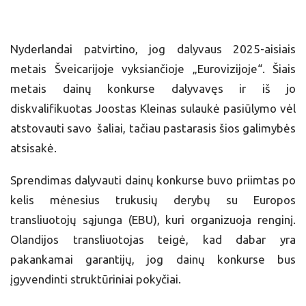
Nyderlandai patvirtino, jog dalyvaus 2025-aisiais
metais Šveicarijoje vyksiančioje „Eurovizijoje“. Šiais
metais dainų konkurse dalyvavęs ir iš jo
diskvalifikuotas Joostas Kleinas sulaukė pasiūlymo vėl
atstovauti savo šaliai, tačiau pastarasis šios galimybės
atsisakė.
Sprendimas dalyvauti dainų konkurse buvo priimtas po
kelis mėnesius trukusių derybų su Europos
transliuotojų sąjunga (EBU), kuri organizuoja renginį.
Olandijos transliuotojas teigė, kad dabar yra
pakankamai garantijų, jog dainų konkurse bus
įgyvendinti struktūriniai pokyčiai.