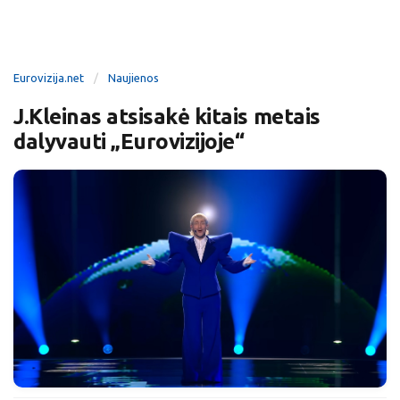
Eurovizija.net
Naujienos
J.Kleinas atsisakė kitais metais
dalyvauti „Eurovizijoje“