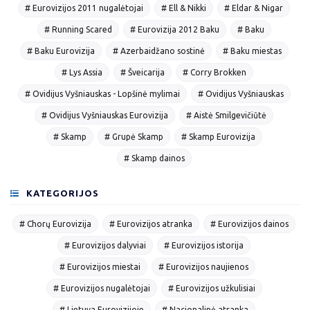
# Eurovizijos 2011 nugalėtojai
# Ell & Nikki
# Eldar & Nigar
# Running Scared
# Eurovizija 2012 Baku
# Baku
# Baku Eurovizija
# Azerbaidžano sostinė
# Baku miestas
# Lys Assia
# Šveicarija
# Corry Brokken
# Ovidijus Vyšniauskas - Lopšinė mylimai
# Ovidijus Vyšniauskas
# Ovidijus Vyšniauskas Eurovizija
# Aistė Smilgevičiūtė
# Skamp
# Grupė Skamp
# Skamp Eurovizija
# Skamp dainos
KATEGORIJOS
# Chorų Eurovizija
# Eurovizijos atranka
# Eurovizijos dainos
# Eurovizijos dalyviai
# Eurovizijos istorija
# Eurovizijos miestai
# Eurovizijos naujienos
# Eurovizijos nugalėtojai
# Eurovizijos užkulisiai
# Lietuva Eurovizijoje
# Nacionalinė atranka