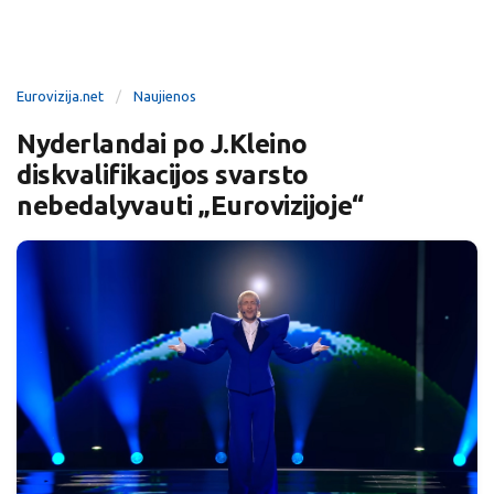
Eurovizija.net
Naujienos
Nyderlandai po J.Kleino
diskvalifikacijos svarsto
nebedalyvauti „Eurovizijoje“