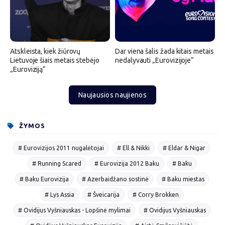
Atskleista, kiek žiūrovų
Dar viena šalis žada kitais metais
Lietuvoje šiais metais stebėjo
nedalyvauti „Eurovizijoje“
„Euroviziją“
Naujausios naujienos
ŽYMOS
# Eurovizijos 2011 nugalėtojai
# Ell & Nikki
# Eldar & Nigar
# Running Scared
# Eurovizija 2012 Baku
# Baku
# Baku Eurovizija
# Azerbaidžano sostinė
# Baku miestas
# Lys Assia
# Šveicarija
# Corry Brokken
# Ovidijus Vyšniauskas - Lopšinė mylimai
# Ovidijus Vyšniauskas