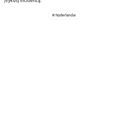
įvykusį incidentą.
# Nyderlandai