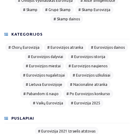
# Ovidijus Vyšniauskas Eurovizija
# Aistė Smilgevičiūtė
# Skamp
# Grupė Skamp
# Skamp Eurovizija
# Skamp dainos
KATEGORIJOS
# Chorų Eurovizija
# Eurovizijos atranka
# Eurovizijos dainos
# Eurovizijos dalyviai
# Eurovizijos istorija
# Eurovizijos miestai
# Eurovizijos naujienos
# Eurovizijos nugalėtojai
# Eurovizijos užkulisiai
# Lietuva Eurovizijoje
# Nacionalinė atranka
# Pabandom iš naujo
# Po Eurovizijos konkurso
# Vaikų Eurovizija
# Eurovizija 2025
PUSLAPIAI
# Eurovizija 2021 Izraelis atstovas