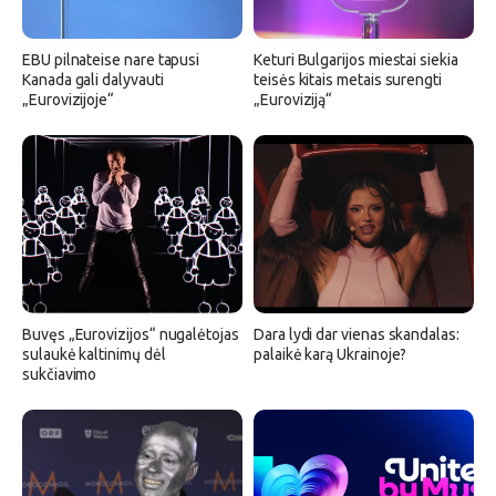
EBU pilnateise nare tapusi
Keturi Bulgarijos miestai siekia
Kanada gali dalyvauti
teisės kitais metais surengti
„Eurovizijoje“
„Euroviziją“
Buvęs „Eurovizijos“ nugalėtojas
Dara lydi dar vienas skandalas:
sulaukė kaltinimų dėl
palaikė karą Ukrainoje?
sukčiavimo