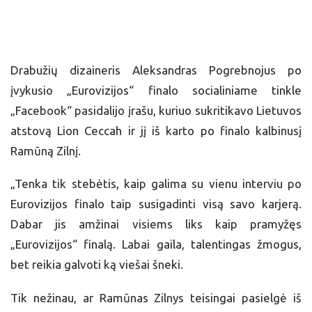
Drabužių dizaineris Aleksandras Pogrebnojus po
įvykusio „Eurovizijos“ finalo socialiniame tinkle
„Facebook“ pasidalijo įrašu, kuriuo sukritikavo Lietuvos
atstovą Lion Ceccah ir jį iš karto po finalo kalbinusį
Ramūną Zilnį.
„Tenka tik stebėtis, kaip galima su vienu interviu po
Eurovizijos finalo taip susigadinti visą savo karjerą.
Dabar jis amžinai visiems liks kaip pramyžęs
„Eurovizijos“ finalą. Labai gaila, talentingas žmogus,
bet reikia galvoti ką viešai šneki.
Tik nežinau, ar Ramūnas Zilnys teisingai pasielgė iš