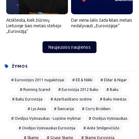
Atskleista, kiek žiūrovų
Dar viena šalis žada kitais metais
Lietuvoje šiais metais stebėjo
nedalyvauti „Eurovizijoje“
„Euroviziją“
Naujausios naujienos
ŽYMOS
# Eurovizijos 2011 nugalėtojai
# Ell & Nikki
# Eldar & Nigar
# Running Scared
# Eurovizija 2012 Baku
# Baku
# Baku Eurovizija
# Azerbaidžano sostinė
# Baku miestas
# Lys Assia
# Šveicarija
# Corry Brokken
# Ovidijus Vyšniauskas - Lopšinė mylimai
# Ovidijus Vyšniauskas
# Ovidijus Vyšniauskas Eurovizija
# Aistė Smilgevičiūtė
# Skamp
# Grupė Skamp
# Skamp Eurovizija