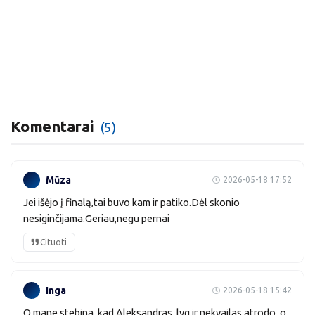
Komentarai
(5)
Mūza
2026-05-18 17:52
Jei išėjo į finalą,tai buvo kam ir patiko.Dėl skonio
nesiginčijama.Geriau,negu pernai
Cituoti
Inga
2026-05-18 15:42
O mane stebina, kad Aleksandras, lyg ir nekvailas atrodo, o