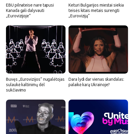
EBU pilnateise nare tapusi
Keturi Bulgarijos miestai siekia
Kanada gali dalyvauti
teisės kitais metais surengti
„Eurovizijoje“
„Euroviziją“
Buvęs „Eurovizijos“ nugalėtojas
Dara lydi dar vienas skandalas:
sulaukė kaltinimų dėl
palaikė karą Ukrainoje?
sukčiavimo