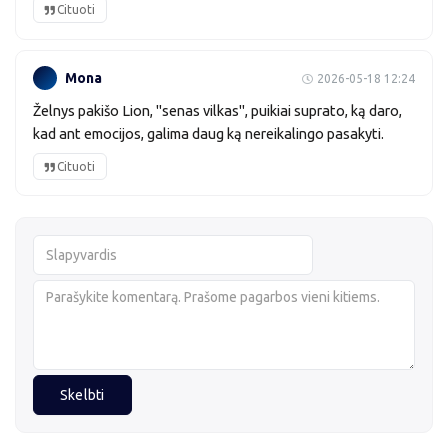
Cituoti
Mona
2026-05-18 12:24
Želnys pakišo Lion, "senas vilkas", puikiai suprato, ką daro,
kad ant emocijos, galima daug ką nereikalingo pasakyti.
Cituoti
Skelbti