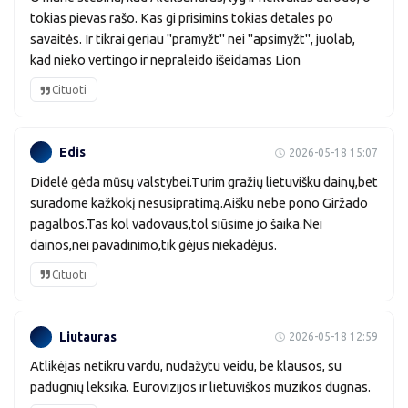
tokias pievas rašo. Kas gi prisimins tokias detales po
savaitės. Ir tikrai geriau "pramyžt" nei "apsimyžt", juolab,
kad nieko vertingo ir nepraleido išeidamas Lion
Cituoti
Edis
2026-05-18 15:07
Didelė gėda mūsų valstybei.Turim gražių lietuvišku dainų,bet
suradome kažkokį nesusipratimą.Aišku nebe pono Giržado
pagalbos.Tas kol vadovaus,tol siūsime jo šaika.Nei
dainos,nei pavadinimo,tik gėjus niekadėjus.
Cituoti
Liutauras
2026-05-18 12:59
Atlikėjas netikru vardu, nudažytu veidu, be klausos, su
padugnių leksika. Eurovizijos ir lietuviškos muzikos dugnas.