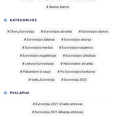
# Skamp dainos
KATEGORIJOS
# Chorų Eurovizija
# Eurovizijos atranka
# Eurovizijos dainos
# Eurovizijos dalyviai
# Eurovizijos istorija
# Eurovizijos miestai
# Eurovizijos naujienos
# Eurovizijos nugalėtojai
# Eurovizijos užkulisiai
# Lietuva Eurovizijoje
# Nacionalinė atranka
# Pabandom iš naujo
# Po Eurovizijos konkurso
# Vaikų Eurovizija
# Eurovizija 2025
PUSLAPIAI
# Eurovizija 2021 Izraelis atstovas
# Eurovizija 2021 Albanija atstovas