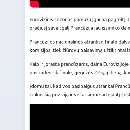
Eurovizinis sezonas pamažu įgauna pagreitį. Did
praėjusį savaitgalį Prancūzija jau išsirinko d
Prancūzijos nacionalinės atrankso finale dalyv
komisijos, tiek žiūrovų balsavimą užtikrintai la
Kaip ir įprasta prancūzams, daina Eurovizijoje
pasirodės tik finale, gegužės 22-ąją dieną, ka
Įdomu tai, kad vos pasibaigus atrankai Prancūz
trukus šią poziciją ir vėl atsiėmė artėjantį šeš