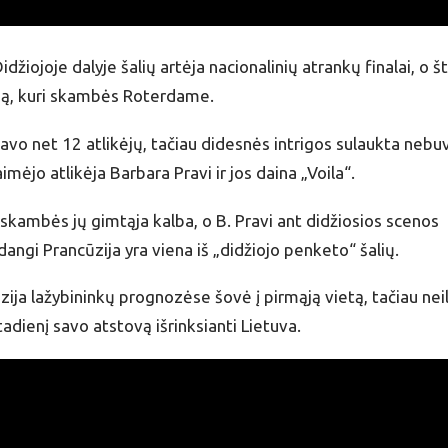
žiojoje dalyje šalių artėja nacionalinių atrankų finalai, o št
ainą, kuri skambės Roterdame.
avo net 12 atlikėjų, tačiau didesnės intrigos sulaukta nebu
imėjo atlikėja Barbara Pravi ir jos daina „Voila“.
 skambės jų gimtąja kalba, o B. Pravi ant didžiosios scenos
dangi Prancūzija yra viena iš „didžiojo penketo“ šalių.
ija lažybininkų prognozėse šovė į pirmąją vietą, tačiau nei
tadienį savo atstovą išrinksianti Lietuva.