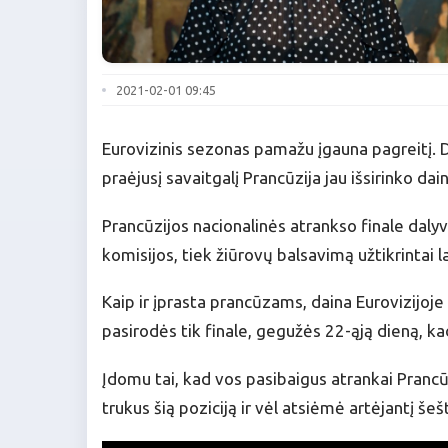
2021-02-01 09:45
Eurovizinis sezonas pamažu įgauna pagreitį. Did
praėjusį savaitgalį Prancūzija jau išsirinko d
Prancūzijos nacionalinės atrankso finale dalyv
komisijos, tiek žiūrovų balsavimą užtikrintai la
Kaip ir įprasta prancūzams, daina Eurovizijoje
pasirodės tik finale, gegužės 22-ąją dieną, ka
Įdomu tai, kad vos pasibaigus atrankai Prancūz
trukus šią poziciją ir vėl atsiėmė artėjantį šeš