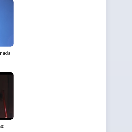
anada
s: