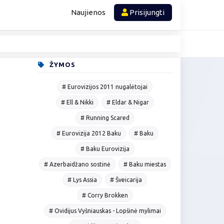
Naujienos
Prisijungti
ŽYMOS
# Eurovizijos 2011 nugalėtojai
# Ell & Nikki
# Eldar & Nigar
# Running Scared
# Eurovizija 2012 Baku
# Baku
# Baku Eurovizija
# Azerbaidžano sostinė
# Baku miestas
# Lys Assia
# Šveicarija
# Corry Brokken
# Ovidijus Vyšniauskas - Lopšinė mylimai