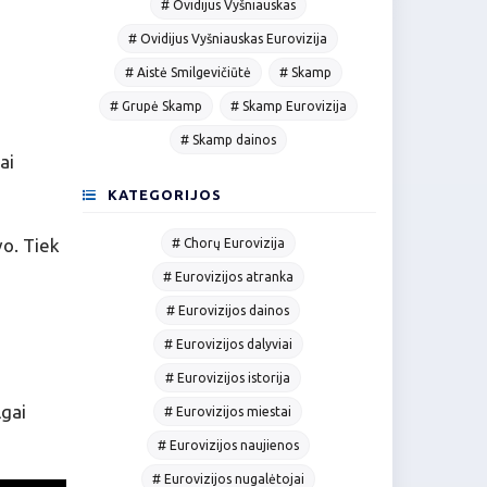
# Ovidijus Vyšniauskas
# Ovidijus Vyšniauskas Eurovizija
# Aistė Smilgevičiūtė
# Skamp
# Grupė Skamp
# Skamp Eurovizija
# Skamp dainos
ai
KATEGORIJOS
vo. Tiek
# Chorų Eurovizija
# Eurovizijos atranka
# Eurovizijos dainos
# Eurovizijos dalyviai
# Eurovizijos istorija
lgai
# Eurovizijos miestai
# Eurovizijos naujienos
# Eurovizijos nugalėtojai