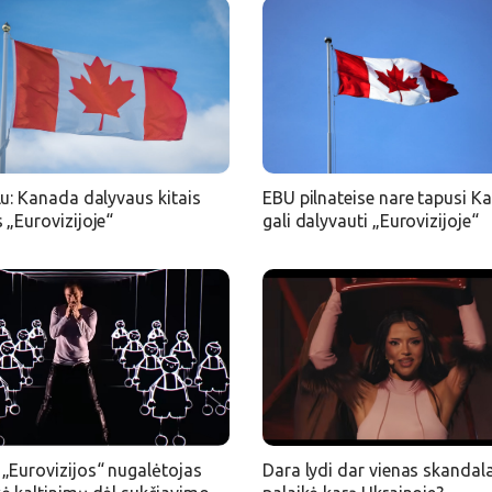
lu: Kanada dalyvaus kitais
EBU pilnateise nare tapusi K
 „Eurovizijoje“
gali dalyvauti „Eurovizijoje“
„Eurovizijos“ nugalėtojas
Dara lydi dar vienas skandala