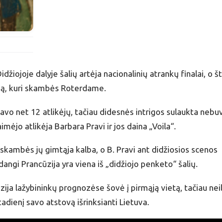
žiojoje dalyje šalių artėja nacionalinių atrankų finalai, o št
ainą, kuri skambės Roterdame.
avo net 12 atlikėjų, tačiau didesnės intrigos sulaukta nebu
imėjo atlikėja Barbara Pravi ir jos daina „Voila“.
 skambės jų gimtąja kalba, o B. Pravi ant didžiosios scenos
dangi Prancūzija yra viena iš „didžiojo penketo“ šalių.
ija lažybininkų prognozėse šovė į pirmąją vietą, tačiau nei
tadienį savo atstovą išrinksianti Lietuva.