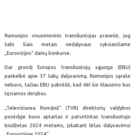
Rumunijos visuomeninis transliuotojas pranešė, jog
šalis šiais metais nedalyvaus vyksiančiame
„Eurovizijos“ dainų konkurse.
Dar gruodį Europos transliuotojų sąjunga (EBU)
paskelbė apie 37 šalių dalyvavimą. Rumunijos sąraše
nebuvo, tačiau EBU pabrėžė, kad dėl šio klausimo bus
tęsiamos derybos.
„Televiziunea Română“ (TVR) direktorių valdybos
posėdyje buvo aptartas ir patvirtintas transliuotojo
biudžetas 2024 metams, įskaitant lėšas dalyvavimui
„Eurovizijoje 2024“.