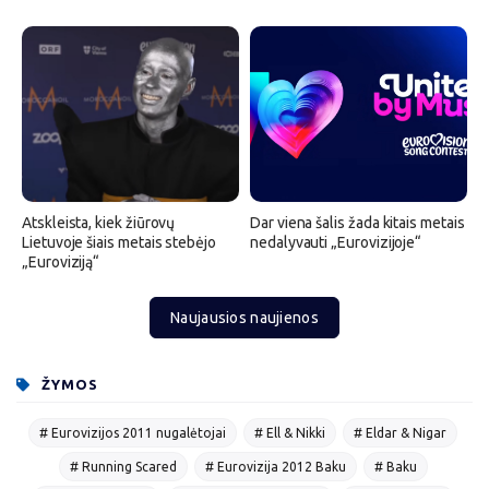
Atskleista, kiek žiūrovų
Dar viena šalis žada kitais metais
Lietuvoje šiais metais stebėjo
nedalyvauti „Eurovizijoje“
„Euroviziją“
Naujausios naujienos
ŽYMOS
# Eurovizijos 2011 nugalėtojai
# Ell & Nikki
# Eldar & Nigar
# Running Scared
# Eurovizija 2012 Baku
# Baku