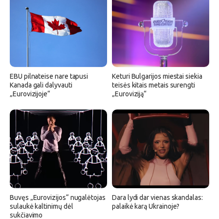
EBU pilnateise nare tapusi
Keturi Bulgarijos miestai siekia
Kanada gali dalyvauti
teisės kitais metais surengti
„Eurovizijoje“
„Euroviziją“
Buvęs „Eurovizijos“ nugalėtojas
Dara lydi dar vienas skandalas:
sulaukė kaltinimų dėl
palaikė karą Ukrainoje?
sukčiavimo