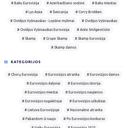
# Baku Eurovizija
# Azerbaidžano sostinė
# Baku miestas
# Lys Assia
# Šveicarija
# Corry Brokken
# Ovidijus Vyšniauskas - Lopšinė mylimai
# Ovidijus Vyšniauskas
# Ovidijus Vyšniauskas Eurovizija
# Aistė Smilgevičiūtė
# Skamp
# Grupė Skamp
# Skamp Eurovizija
# Skamp dainos
KATEGORIJOS
# Chorų Eurovizija
# Eurovizijos atranka
# Eurovizijos dainos
# Eurovizijos dalyviai
# Eurovizijos istorija
# Eurovizijos miestai
# Eurovizijos naujienos
# Eurovizijos nugalėtojai
# Eurovizijos užkulisiai
# Lietuva Eurovizijoje
# Nacionalinė atranka
# Pabandom iš naujo
# Po Eurovizijos konkurso
# Vaikų Eurovizija
# Eurovizija 2025