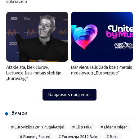
sukčiavimo
Atskleista, kiek žiūrovų
Dar viena šalis žada kitais metais
Lietuvoje šiais metais stebėjo
nedalyvauti „Eurovizijoje“
„Euroviziją“
Naujausios naujienos
ŽYMOS
# Eurovizijos 2011 nugalėtojai
# Ell & Nikki
# Eldar & Nigar
# Running Scared
# Eurovizija 2012 Baku
# Baku