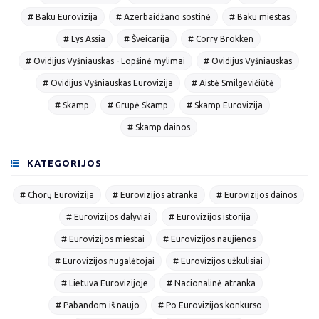
# Baku Eurovizija
# Azerbaidžano sostinė
# Baku miestas
# Lys Assia
# Šveicarija
# Corry Brokken
# Ovidijus Vyšniauskas - Lopšinė mylimai
# Ovidijus Vyšniauskas
# Ovidijus Vyšniauskas Eurovizija
# Aistė Smilgevičiūtė
# Skamp
# Grupė Skamp
# Skamp Eurovizija
# Skamp dainos
KATEGORIJOS
# Chorų Eurovizija
# Eurovizijos atranka
# Eurovizijos dainos
# Eurovizijos dalyviai
# Eurovizijos istorija
# Eurovizijos miestai
# Eurovizijos naujienos
# Eurovizijos nugalėtojai
# Eurovizijos užkulisiai
# Lietuva Eurovizijoje
# Nacionalinė atranka
# Pabandom iš naujo
# Po Eurovizijos konkurso