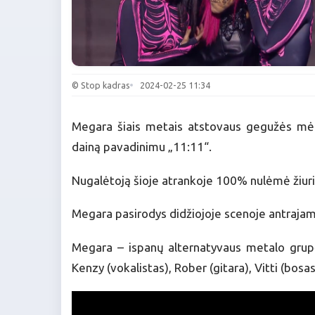
© Stop kadras
2024-02-25 11:34
Megara šiais metais atstovaus gegužės mėne
dainą pavadinimu „11:11“.
Nugalėtoją šioje atrankoje 100% nulėmė žiuri
Megara pasirodys didžiojoje scenoje antrajame
Megara – ispanų alternatyvaus metalo grupė
Kenzy (vokalistas), Rober (gitara), Vitti (bosas