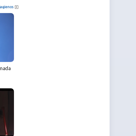
aujienos
anada