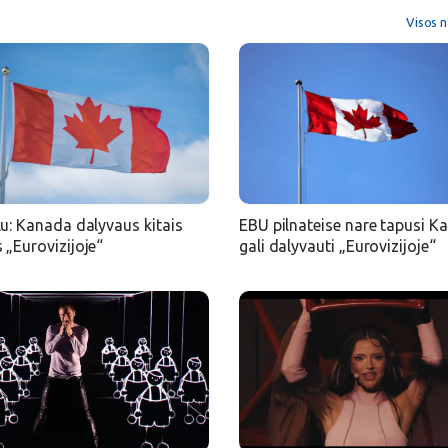
Visos n
lu: Kanada dalyvaus kitais
EBU pilnateise nare tapusi K
 „Eurovizijoje“
gali dalyvauti „Eurovizijoje“