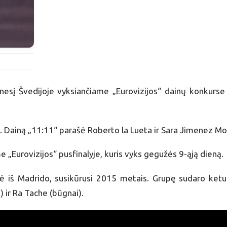
sį Švedijoje vyksiančiame „Eurovizijos“ dainų konkurse i
. Dainą „11:11“ parašė Roberto la Lueta ir Sara Jimenez Mor
 „Eurovizijos“ pusfinalyje, kuris vyks gegužės 9-ąją dieną.
 iš Madrido, susikūrusi 2015 metais. Grupę sudaro keturi
) ir Ra Tache (būgnai).