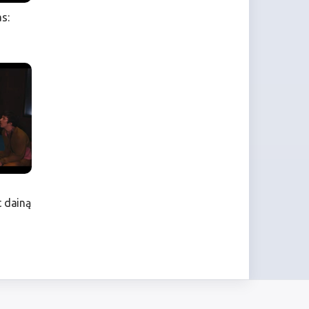
s:
t dainą