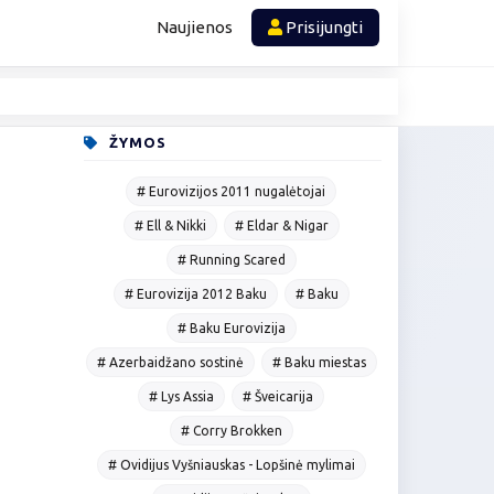
Naujienos
Prisijungti
ŽYMOS
# Eurovizijos 2011 nugalėtojai
# Ell & Nikki
# Eldar & Nigar
# Running Scared
# Eurovizija 2012 Baku
# Baku
# Baku Eurovizija
# Azerbaidžano sostinė
# Baku miestas
# Lys Assia
# Šveicarija
# Corry Brokken
# Ovidijus Vyšniauskas - Lopšinė mylimai