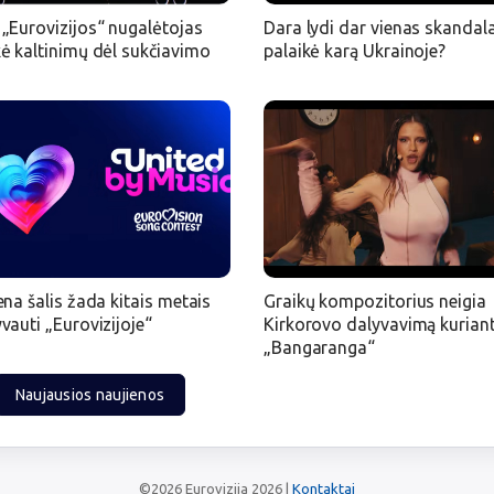
„Eurovizijos“ nugalėtojas
Dara lydi dar vienas skandala
ė kaltinimų dėl sukčiavimo
palaikė karą Ukrainoje?
ena šalis žada kitais metais
Graikų kompozitorius neigia
vauti „Eurovizijoje“
Kirkorovo dalyvavimą kurian
„Bangaranga“
Naujausios naujienos
©2026 Eurovizija 2026 |
Kontaktai