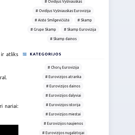
# Ovidijus Vyšniauskas
# Ovidijus Vyšniauskas Eurovizija
# Aistė Smilgevičiūtė
# Skamp
# Grupė Skamp
# Skamp Eurovizija
# Skamp dainos
r atliks
KATEGORIJOS
# Chorų Eurovizija
al.
# Eurovizijos atranka
# Eurovizijos dainos
# Eurovizijos dalyviai
# Eurovizijos istorija
 nariai:
# Eurovizijos miestai
# Eurovizijos naujienos
# Eurovizijos nugalėtojai