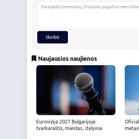
Skelbti
Naujausios naujienos
Eurovizija 2027 Bulgarijoje:
Oficia
tvarkaraštis, miestas, dalyviai
metais