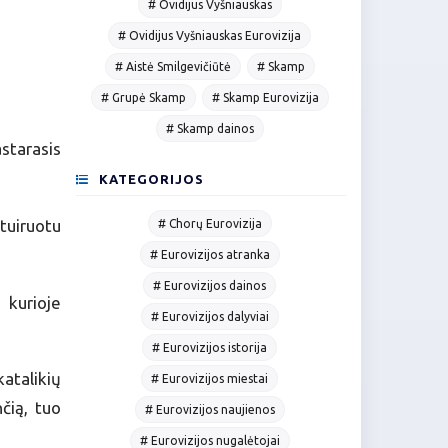
# Ovidijus Vyšniauskas
# Ovidijus Vyšniauskas Eurovizija
# Aistė Smilgevičiūtė
# Skamp
# Grupė Skamp
# Skamp Eurovizija
# Skamp dainos
starasis
KATEGORIJOS
tuiruotu
# Chorų Eurovizija
# Eurovizijos atranka
# Eurovizijos dainos
 kurioje
# Eurovizijos dalyviai
# Eurovizijos istorija
atalikių
# Eurovizijos miestai
čią, tuo
# Eurovizijos naujienos
# Eurovizijos nugalėtojai