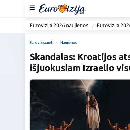
Eurovizija 2026 naujienos
Eurovizija 202
Eurovizija.net
Naujienos
Skandalas: Kroatijos at
išjuokusiam Izraelio vi