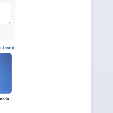
aujienos
anada