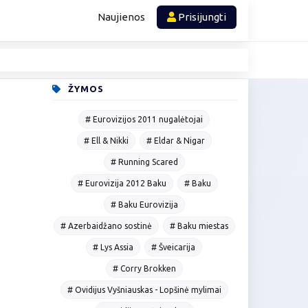
Naujienos
Prisijungti
ŽYMOS
# Eurovizijos 2011 nugalėtojai
# Ell & Nikki
# Eldar & Nigar
# Running Scared
# Eurovizija 2012 Baku
# Baku
# Baku Eurovizija
# Azerbaidžano sostinė
# Baku miestas
# Lys Assia
# Šveicarija
# Corry Brokken
# Ovidijus Vyšniauskas - Lopšinė mylimai