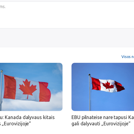
Visos n
lu: Kanada dalyvaus kitais
EBU pilnateise nare tapusi K
 „Eurovizijoje“
gali dalyvauti „Eurovizijoje“