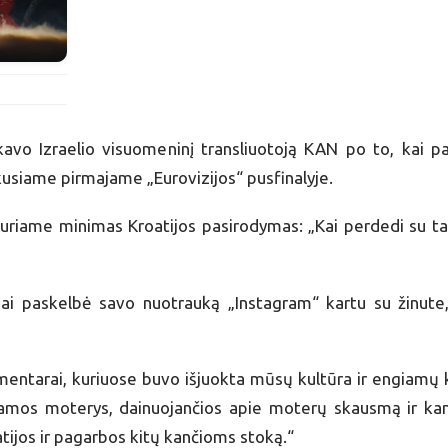
ikavo Izraelio visuomeninį transliuotoją KAN po to, kai pa
kusiame pirmajame „Eurovizijos“ pusfinalyje.
kuriame minimas Kroatijos pasirodymas: „Kai perdedi su ta
ai paskelbė savo nuotrauką „Instagram“ kartu su žinute,
entarai, kuriuose buvo išjuokta mūsų kultūra ir engiamų k
amos moterys, dainuojančios apie moterų skausmą ir kan
ijos ir pagarbos kitų kančioms stoką.“