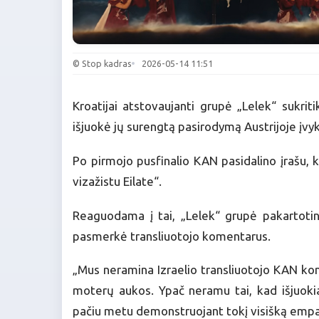
© Stop kadras
2026-05-14 11:51
Kroatijai atstovaujanti grupė „Lelek“ sukrit
išjuokė jų surengtą pasirodymą Austrijoje įvy
Po pirmojo pusfinalio KAN pasidalino įrašu, 
vizažistu Eilate“.
Reaguodama į tai, „Lelek“ grupė pakartotin
pasmerkė transliuotojo komentarus.
„Mus neramina Izraelio transliuotojo KAN kom
moterų aukos. Ypač neramu tai, kad išjuoki
pačiu metu demonstruojant tokį visišką empat