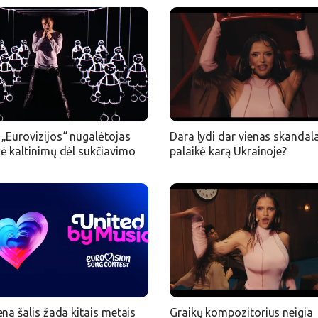
„Eurovizijos“ nugalėtojas
Dara lydi dar vienas skandala
ė kaltinimų dėl sukčiavimo
palaikė karą Ukrainoje?
ena šalis žada kitais metais
Graikų kompozitorius neigia