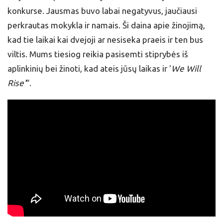
konkurse. Jausmas buvo labai negatyvus, jaučiausi
perkrautas mokykla ir namais. Ši daina apie žinojimą,
kad tie laikai kai dvejoji ar nesiseka praeis ir ten bus
viltis. Mums tiesiog reikia pasisemti stiprybės iš
aplinkinių bei žinoti, kad ateis jūsų laikas ir '
We Will
Rise'
“.