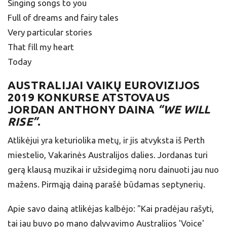
Singing songs to you
Full of dreams and fairy tales
Very particular stories
That fill my heart
Today
AUSTRALIJAI
VAIKŲ EUROVIZIJOS
2019 KONKURSE ATSTOVAUS
JORDAN ANTHONY DAINA
“WE WILL
RISE”
.
Atlikėjui yra keturiolika metų, ir jis atvyksta iš Perth
miestelio, Vakarinės Australijos dalies. Jordanas turi
gerą klausą muzikai ir užsidegimą noru dainuoti jau nuo
mažens. Pirmąją dainą parašė būdamas septynerių.
Apie savo dainą atlikėjas kalbėjo: "Kai pradėjau rašyti,
tai jau buvo po mano dalyvavimo Australijos 'Voice'