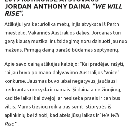
JORDAN ANTHONY DAINA
“WE WILL
RISE”
.
Atlikėjui yra keturiolika metų, ir jis atvyksta iš Perth
miestelio, Vakarinės Australijos dalies. Jordanas turi
gerą klausą muzikai ir užsidegimą noru dainuoti jau nuo
mažens. Pirmąją dainą parašė būdamas septynerių.
Apie savo dainą atlikėjas kalbėjo: "Kai pradėjau rašyti,
tai jau buvo po mano dalyvavimo Australijos 'Voice'
konkurse. Jausmas buvo labai negatyvus, jaučiausi
perkrautas mokykla ir namais. Ši daina apie žinojimą,
kad tie laikai kai dvejoji ar nesiseka praeis ir ten bus
viltis. Mums tiesiog reikia pasisemti stiprybės iš
aplinkinių bei žinoti, kad ateis jūsų laikas ir '
We Will
Rise'
“.