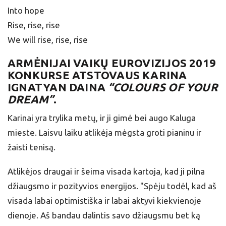
Into hope
Rise, rise, rise
We will rise, rise, rise
ARMĖNIJAI
VAIKŲ EUROVIZIJOS 2019
KONKURSE ATSTOVAUS KARINA
IGNATYAN DAINA
“COLOURS OF YOUR
DREAM”
.
Karinai yra trylika metų, ir ji gimė bei augo Kaluga
mieste. Laisvu laiku atlikėja mėgsta groti pianinu ir
žaisti tenisą.
Atlikėjos draugai ir šeima visada kartoja, kad ji pilna
džiaugsmo ir pozityvios energijos. "Spėju todėl, kad aš
visada labai optimistiška ir labai aktyvi kiekvienoje
dienoje. Aš bandau dalintis savo džiaugsmu bet ką