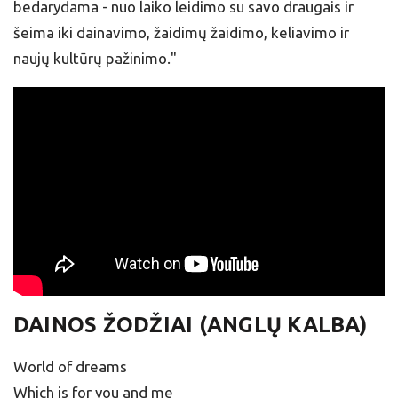
bedarydama - nuo laiko leidimo su savo draugais ir
šeima iki dainavimo, žaidimų žaidimo, keliavimo ir
naujų kultūrų pažinimo."
DAINOS ŽODŽIAI (ANGLŲ KALBA)
World of dreams
Which is for you and me