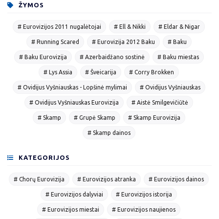
ŽYMOS
# Eurovizijos 2011 nugalėtojai
# Ell & Nikki
# Eldar & Nigar
# Running Scared
# Eurovizija 2012 Baku
# Baku
# Baku Eurovizija
# Azerbaidžano sostinė
# Baku miestas
# Lys Assia
# Šveicarija
# Corry Brokken
# Ovidijus Vyšniauskas - Lopšinė mylimai
# Ovidijus Vyšniauskas
# Ovidijus Vyšniauskas Eurovizija
# Aistė Smilgevičiūtė
# Skamp
# Grupė Skamp
# Skamp Eurovizija
# Skamp dainos
KATEGORIJOS
# Chorų Eurovizija
# Eurovizijos atranka
# Eurovizijos dainos
# Eurovizijos dalyviai
# Eurovizijos istorija
# Eurovizijos miestai
# Eurovizijos naujienos