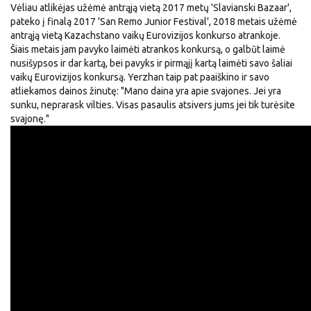
Vėliau atlikėjas užėmė antrąją vietą 2017 metų 'Slavianski Bazaar',
pateko į finalą 2017 'San Remo Junior Festival', 2018 metais užėmė
antrąją vietą Kazachstano vaikų Eurovizijos konkurso atrankoje.
Šiais metais jam pavyko laimėti atrankos konkursą, o galbūt laimė
nusišypsos ir dar kartą, bei pavyks ir pirmąjį kartą laimėti savo šaliai
vaikų Eurovizijos konkursą. Yerzhan taip pat paaiškino ir savo
atliekamos dainos žinutę: "Mano daina yra apie svajones. Jei yra
sunku, neprarask vilties. Visas pasaulis atsivers jums jei tik turėsite
svajonę."