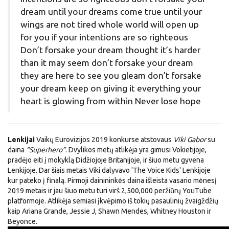
dream until your dreams come true until your
wings are not tired whole world will open up
for you if your intentions are so righteous
Don’t forsake your dream thought it’s harder
than it may seem don’t forsake your dream
they are here to see you gleam don’t forsake
your dream keep on giving it everything your
heart is glowing from within Never lose hope
Lenkijai
Vaikų Eurovizijos 2019 konkurse atstovaus
Viki Gabor
su
daina
“Superhero”
. Dvylikos metų atlikėja yra gimusi Vokietijoje,
pradėjo eiti į mokyklą Didžiojoje Britanijoje, ir šiuo metu gyvena
Lenkijoje. Dar šiais metais Viki dalyvavo 'The Voice Kids' Lenkijoje
kur pateko į finalą. Pirmoji dainininkės daina išleista vasario mėnesį
2019 metais ir jau šiuo metu turi virš 2,500,000 peržiūrų YouTube
platformoje. Atlikėja semiasi įkvėpimo iš tokių pasaulinių žvaigždžių
kaip Ariana Grande, Jessie J, Shawn Mendes, Whitney Houston ir
Beyonce.