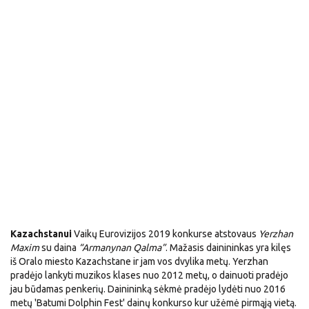
Kazachstanui
Vaikų Eurovizijos 2019 konkurse atstovaus
Yerzhan
Maxim
su daina
“Armanynan Qalma”
. Mažasis dainininkas yra kilęs
iš Oralo miesto Kazachstane ir jam vos dvylika metų. Yerzhan
pradėjo lankyti muzikos klases nuo 2012 metų, o dainuoti pradėjo
jau būdamas penkerių. Dainininką sėkmė pradėjo lydėti nuo 2016
metų 'Batumi Dolphin Fest' dainų konkurso kur užėmė pirmąją vietą.