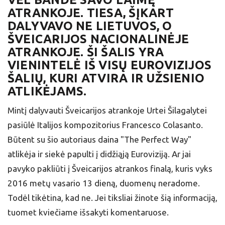
ATRANKOJE. TIESA, ŠĮKART
DALYVAVO NE LIETUVOS, O
ŠVEICARIJOS NACIONALINĖJE
ATRANKOJE. ŠI ŠALIS YRA
VIENINTELĖ IŠ VISŲ EUROVIZIJOS
ŠALIŲ, KURI ATVIRA IR UŽSIENIO
ATLIKĖJAMS.
Mintį dalyvauti Šveicarijos atrankoje Urtei Šilagalytei
pasiūlė Italijos kompozitorius Francesco Colasanto.
Būtent su šio autoriaus daina "The Perfect Way"
atlikėja ir siekė papulti į didžiąją Euroviziją. Ar jai
pavyko pakliūti į Šveicarijos atrankos finalą, kuris vyks
2016 metų vasario 13 dieną, duomenų neradome.
Todėl tikėtina, kad ne. Jei tiksliai žinote šią informaciją,
tuomet kviečiame išsakyti komentaruose.