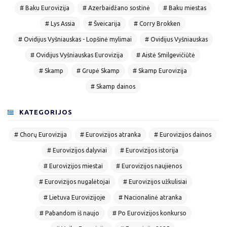
# Baku Eurovizija
# Azerbaidžano sostinė
# Baku miestas
# Lys Assia
# Šveicarija
# Corry Brokken
# Ovidijus Vyšniauskas - Lopšinė mylimai
# Ovidijus Vyšniauskas
# Ovidijus Vyšniauskas Eurovizija
# Aistė Smilgevičiūtė
# Skamp
# Grupė Skamp
# Skamp Eurovizija
# Skamp dainos
KATEGORIJOS
# Chorų Eurovizija
# Eurovizijos atranka
# Eurovizijos dainos
# Eurovizijos dalyviai
# Eurovizijos istorija
# Eurovizijos miestai
# Eurovizijos naujienos
# Eurovizijos nugalėtojai
# Eurovizijos užkulisiai
# Lietuva Eurovizijoje
# Nacionalinė atranka
# Pabandom iš naujo
# Po Eurovizijos konkurso