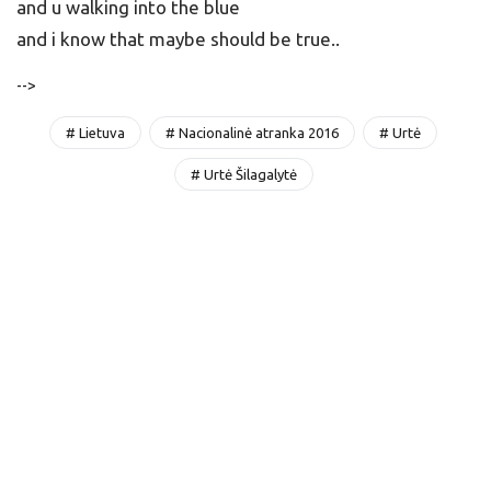
and u walking into the blue
and i know that maybe should be true..
-->
# Lietuva
# Nacionalinė atranka 2016
# Urtė
# Urtė Šilagalytė