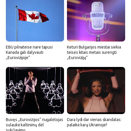
EBU pilnateise nare tapusi
Keturi Bulgarijos miestai siekia
Kanada gali dalyvauti
teisės kitais metais surengti
„Eurovizijoje“
„Euroviziją“
Buvęs „Eurovizijos“ nugalėtojas
Dara lydi dar vienas skandalas:
sulaukė kaltinimų dėl
palaikė karą Ukrainoje?
sukčiavimo