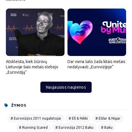
Atskleista, kiek žiūrovų
Dar viena šalis žada kitais metais
Lietuvoje šiais metais stebėjo
nedalyvauti „Eurovizijoje“
„Euroviziją“
Naujausios naujienos
ŽYMOS
# Eurovizijos 2011 nugalėtojai
# Ell & Nikki
# Eldar & Nigar
# Running Scared
# Eurovizija 2012 Baku
# Baku