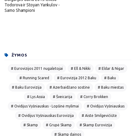
Todorova ir Stoyan Yankulov -
Samo Shampioni
ŽYMOS
# Eurovizijos 2011 nugalėtojai
# Ell & Nikki
# Eldar & Nigar
# Running Scared
# Eurovizija 2012 Baku
# Baku
# Baku Eurovizija
# Azerbaidžano sostinė
# Baku miestas
# Lys Assia
# Šveicarija
# Corry Brokken
# Ovidijus Vyšniauskas - Lopšinė mylimai
# Ovidijus Vyšniauskas
# Ovidijus Vyšniauskas Eurovizija
# Aistė Smilgevičiūtė
# Skamp
# Grupė Skamp
# Skamp Eurovizija
# Skamp dainos