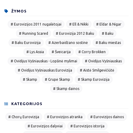
ŽYMOS
# Eurovizijos 2011 nugalėtojai
# Ell & Nikki
# Eldar & Nigar
# Running Scared
# Eurovizija 2012 Baku
# Baku
# Baku Eurovizija
# Azerbaidžano sostinė
# Baku miestas
# Lys Assia
# Šveicarija
# Corry Brokken
# Ovidijus Vyšniauskas - Lopšinė mylimai
# Ovidijus Vyšniauskas
# Ovidijus Vyšniauskas Eurovizija
# Aistė Smilgevičiūtė
# Skamp
# Grupė Skamp
# Skamp Eurovizija
# Skamp dainos
KATEGORIJOS
# Chorų Eurovizija
# Eurovizijos atranka
# Eurovizijos dainos
# Eurovizijos dalyviai
# Eurovizijos istorija