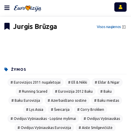
Jurgis Brūzga
Visos naujienos
ŽYMOS
# Eurovizijos 2011 nugalėtojai
# Ell & Nikki
# Eldar & Nigar
# Running Scared
# Eurovizija 2012 Baku
# Baku
# Baku Eurovizija
# Azerbaidžano sostinė
# Baku miestas
# Lys Assia
# Šveicarija
# Corry Brokken
# Ovidijus Vyšniauskas - Lopšinė mylimai
# Ovidijus Vyšniauskas
# Ovidijus Vyšniauskas Eurovizija
# Aistė Smilgevičiūtė