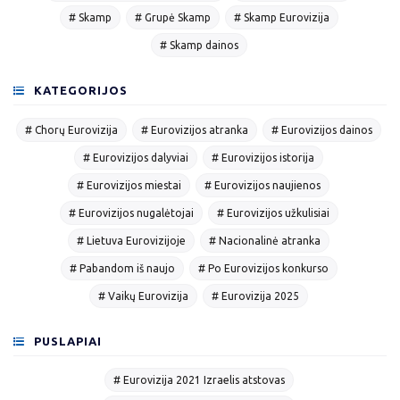
# Skamp
# Grupė Skamp
# Skamp Eurovizija
# Skamp dainos
KATEGORIJOS
# Chorų Eurovizija
# Eurovizijos atranka
# Eurovizijos dainos
# Eurovizijos dalyviai
# Eurovizijos istorija
# Eurovizijos miestai
# Eurovizijos naujienos
# Eurovizijos nugalėtojai
# Eurovizijos užkulisiai
# Lietuva Eurovizijoje
# Nacionalinė atranka
# Pabandom iš naujo
# Po Eurovizijos konkurso
# Vaikų Eurovizija
# Eurovizija 2025
PUSLAPIAI
# Eurovizija 2021 Izraelis atstovas