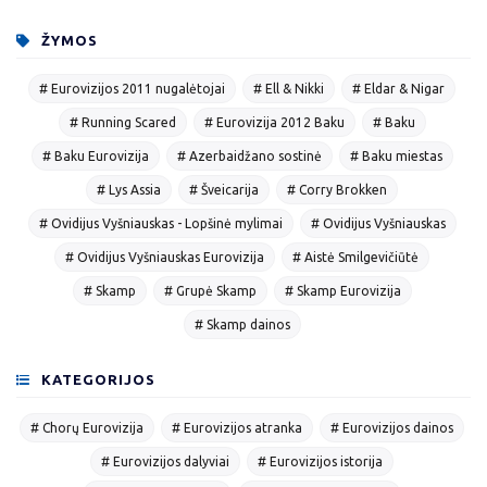
ŽYMOS
# Eurovizijos 2011 nugalėtojai
# Ell & Nikki
# Eldar & Nigar
# Running Scared
# Eurovizija 2012 Baku
# Baku
# Baku Eurovizija
# Azerbaidžano sostinė
# Baku miestas
# Lys Assia
# Šveicarija
# Corry Brokken
# Ovidijus Vyšniauskas - Lopšinė mylimai
# Ovidijus Vyšniauskas
# Ovidijus Vyšniauskas Eurovizija
# Aistė Smilgevičiūtė
# Skamp
# Grupė Skamp
# Skamp Eurovizija
# Skamp dainos
KATEGORIJOS
# Chorų Eurovizija
# Eurovizijos atranka
# Eurovizijos dainos
# Eurovizijos dalyviai
# Eurovizijos istorija