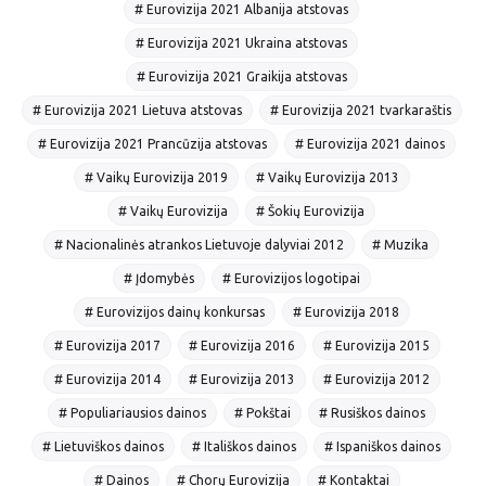
# Eurovizija 2021 Albanija atstovas
# Eurovizija 2021 Ukraina atstovas
# Eurovizija 2021 Graikija atstovas
# Eurovizija 2021 Lietuva atstovas
# Eurovizija 2021 tvarkaraštis
# Eurovizija 2021 Prancūzija atstovas
# Eurovizija 2021 dainos
# Vaikų Eurovizija 2019
# Vaikų Eurovizija 2013
# Vaikų Eurovizija
# Šokių Eurovizija
# Nacionalinės atrankos Lietuvoje dalyviai 2012
# Muzika
# Įdomybės
# Eurovizijos logotipai
# Eurovizijos dainų konkursas
# Eurovizija 2018
# Eurovizija 2017
# Eurovizija 2016
# Eurovizija 2015
# Eurovizija 2014
# Eurovizija 2013
# Eurovizija 2012
# Populiariausios dainos
# Pokštai
# Rusiškos dainos
# Lietuviškos dainos
# Itališkos dainos
# Ispaniškos dainos
# Dainos
# Chorų Eurovizija
# Kontaktai