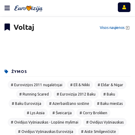
Voltaj
Visos naujienos
ŽYMOS
# Eurovizijos 2011 nugalėtojai
# Ell & Nikki
# Eldar & Nigar
# Running Scared
# Eurovizija 2012 Baku
# Baku
# Baku Eurovizija
# Azerbaidžano sostinė
# Baku miestas
# Lys Assia
# Šveicarija
# Corry Brokken
# Ovidijus Vyšniauskas - Lopšinė mylimai
# Ovidijus Vyšniauskas
# Ovidijus Vyšniauskas Eurovizija
# Aistė Smilgevičiūtė