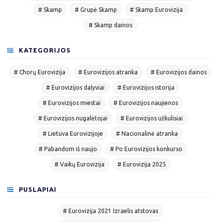
# Skamp
# Grupė Skamp
# Skamp Eurovizija
# Skamp dainos
KATEGORIJOS
# Chorų Eurovizija
# Eurovizijos atranka
# Eurovizijos dainos
# Eurovizijos dalyviai
# Eurovizijos istorija
# Eurovizijos miestai
# Eurovizijos naujienos
# Eurovizijos nugalėtojai
# Eurovizijos užkulisiai
# Lietuva Eurovizijoje
# Nacionalinė atranka
# Pabandom iš naujo
# Po Eurovizijos konkurso
# Vaikų Eurovizija
# Eurovizija 2025
PUSLAPIAI
# Eurovizija 2021 Izraelis atstovas