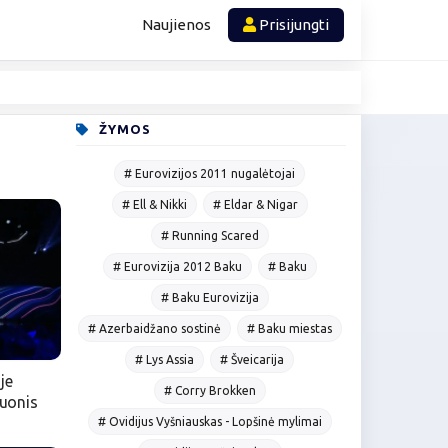
Naujienos
Prisijungti
ŽYMOS
# Eurovizijos 2011 nugalėtojai
# Ell & Nikki
# Eldar & Nigar
# Running Scared
# Eurovizija 2012 Baku
# Baku
# Baku Eurovizija
# Azerbaidžano sostinė
# Baku miestas
# Lys Assia
# Šveicarija
je
# Corry Brokken
tuonis
# Ovidijus Vyšniauskas - Lopšinė mylimai