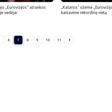
ėjo „Eurovizijos“ atrankos
„Katarsis“ užėmė „Eurovizij
je vedėjai
balsavime rekordinę vietą
5
6
7
8
9
10
11