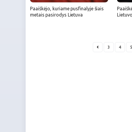
Paaiškėjo, kuriame pusfinalyje šiais
Paaišk
metais pasirodys Lietuva
Lietuvo
3
4