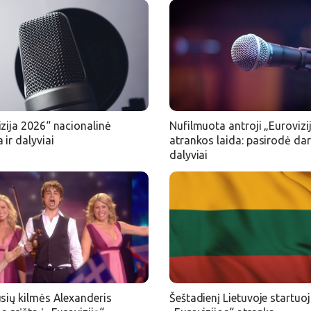
zija 2026“ nacionalinė
Nufilmuota antroji „Eurovizi
 ir dalyviai
atrankos laida: pasirodė dar
dalyviai
usių kilmės Alexanderis
Šeštadienį Lietuvoje startuo