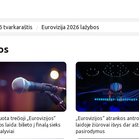
6 tvarkaraštis
Eurovizija 2026 lažybos
os
ota trečioji „Eurovizijos“
„Eurovizijos“ atrankos antro
s laida: bilieto į finalą sieks
laidoje žiūrovai išvys dar aš
alyviai
pasirodymus