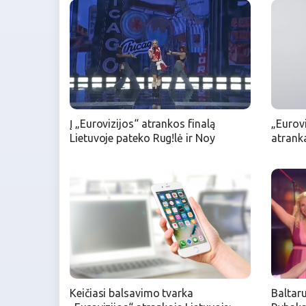
Į „Eurovizijos“ atrankos finalą
„Eurovi
Lietuvoje pateko Rug!lė ir Noy
atranka
Keičiasi balsavimo tvarka
Baltar