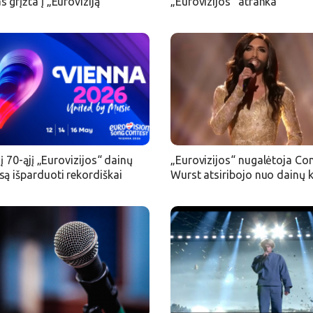
 grįžta į „Euroviziją“
„Eurovizijos“ atranka
i į 70-ąjį „Eurovizijos“ dainų
„Eurovizijos“ nugalėtoja Co
ą išparduoti rekordiškai
Wurst atsiribojo nuo dainų 