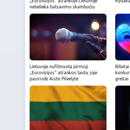
„Eurovizijos“ atrankoje Lietuvoje:
Rybakas
nebelieka balsavimo skambučiu
Lietuvoje nufilmuota pirmoji
Bilieta
„Eurovizijos“ atrankos laida: joje
konkurs
pasirodė Aistė Pilvelytė
greitai