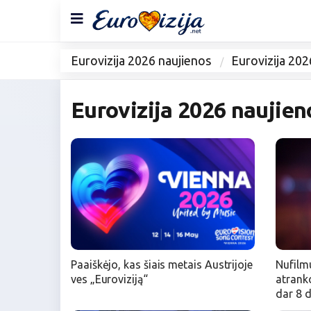
Eurovizija 2026 naujienos
Eurovizija 202
Eurovizija 2026 naujien
Paaiškėjo, kas šiais metais Austrijoje
Nufilmu
ves „Euroviziją“
atranko
dar 8 d