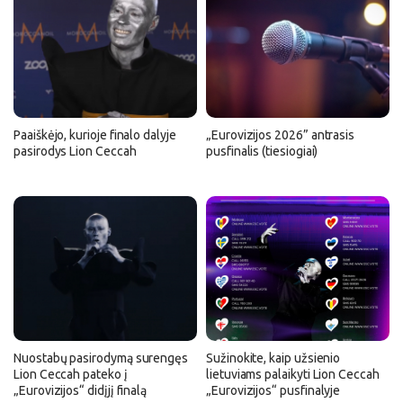
Paaiškėjo, kurioje finalo dalyje
„Eurovizijos 2026” antrasis
pasirodys Lion Ceccah
pusfinalis (tiesiogiai)
Nuostabų pasirodymą surengęs
Sužinokite, kaip užsienio
Lion Ceccah pateko į
lietuviams palaikyti Lion Ceccah
„Eurovizijos“ didįjį finalą
„Eurovizijos“ pusfinalyje