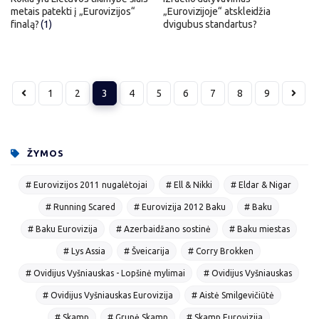
metais patekti į „Eurovizijos“
„Eurovizijoje“ atskleidžia
finalą?
(1)
dvigubus standartus?
1
2
3
4
5
6
7
8
9
ŽYMOS
# Eurovizijos 2011 nugalėtojai
# Ell & Nikki
# Eldar & Nigar
# Running Scared
# Eurovizija 2012 Baku
# Baku
# Baku Eurovizija
# Azerbaidžano sostinė
# Baku miestas
# Lys Assia
# Šveicarija
# Corry Brokken
# Ovidijus Vyšniauskas - Lopšinė mylimai
# Ovidijus Vyšniauskas
# Ovidijus Vyšniauskas Eurovizija
# Aistė Smilgevičiūtė
# Skamp
# Grupė Skamp
# Skamp Eurovizija