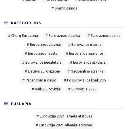
# Skamp dainos
KATEGORIJOS
# Chorų Eurovizija
# Eurovizijos atranka
# Eurovizijos dainos
# Eurovizijos dalyviai
# Eurovizijos istorija
# Eurovizijos miestai
# Eurovizijos naujienos
# Eurovizijos nugalėtojai
# Eurovizijos užkulisiai
# Lietuva Eurovizijoje
# Nacionalinė atranka
# Pabandom iš naujo
# Po Eurovizijos konkurso
# Vaikų Eurovizija
# Eurovizija 2025
PUSLAPIAI
# Eurovizija 2021 Izraelis atstovas
# Eurovizija 2021 Albanija atstovas