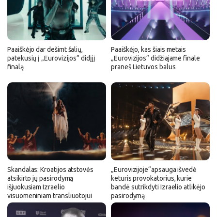
Paaiškėjo dar dešimt šalių,
Paaiškėjo, kas šiais metais
patekusių į „Eurovizijos“ didįjį
„Eurovizijos“ didžiajame finale
finalą
praneš Lietuvos balus
Skandalas: Kroatijos atstovės
„Eurovizijoje“apsauga išvedė
atsikirto jų pasirodymą
keturis provokatorius, kurie
išjuokusiam Izraelio
bandė sutrikdyti Izraelio atlikėjo
visuomeniniam transliuotojui
pasirodymą