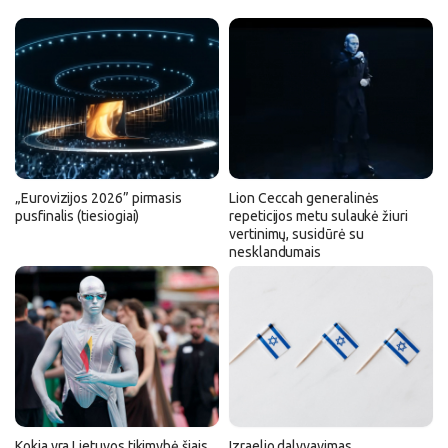
„Eurovizijos 2026” pirmasis
Lion Ceccah generalinės
pusfinalis (tiesiogiai)
repeticijos metu sulaukė žiuri
vertinimų, susidūrė su
nesklandumais
Kokia yra Lietuvos tikimybė šiais
Izraelio dalyvavimas