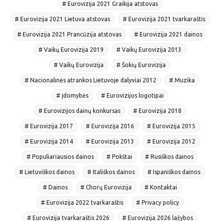
# Eurovizija 2021 Graikija atstovas
# Eurovizija 2021 Lietuva atstovas
# Eurovizija 2021 tvarkaraštis
# Eurovizija 2021 Prancūzija atstovas
# Eurovizija 2021 dainos
# Vaikų Eurovizija 2019
# Vaikų Eurovizija 2013
# Vaikų Eurovizija
# Šokių Eurovizija
# Nacionalinės atrankos Lietuvoje dalyviai 2012
# Muzika
# Įdomybės
# Eurovizijos logotipai
# Eurovizijos dainų konkursas
# Eurovizija 2018
# Eurovizija 2017
# Eurovizija 2016
# Eurovizija 2015
# Eurovizija 2014
# Eurovizija 2013
# Eurovizija 2012
# Populiariausios dainos
# Pokštai
# Rusiškos dainos
# Lietuviškos dainos
# Itališkos dainos
# Ispaniškos dainos
# Dainos
# Chorų Eurovizija
# Kontaktai
# Eurovizija 2022 tvarkaraštis
# Privacy policy
# Eurovizija tvarkaraštis 2026
# Eurovizija 2026 lažybos