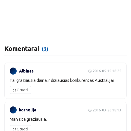
Komentarai
(3)
Albinas
2016-05-10 18:25
Tai graziausia daina,ir diziausias konkurentas Australijai
Cituoti
kornelija
2016-03-20 18:13
Man sita graziausia.
Cituoti