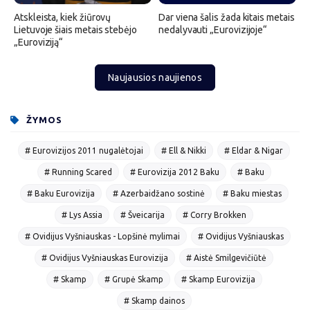
Atskleista, kiek žiūrovų
Dar viena šalis žada kitais metais
Lietuvoje šiais metais stebėjo
nedalyvauti „Eurovizijoje“
„Euroviziją“
Naujausios naujienos
ŽYMOS
# Eurovizijos 2011 nugalėtojai
# Ell & Nikki
# Eldar & Nigar
# Running Scared
# Eurovizija 2012 Baku
# Baku
# Baku Eurovizija
# Azerbaidžano sostinė
# Baku miestas
# Lys Assia
# Šveicarija
# Corry Brokken
# Ovidijus Vyšniauskas - Lopšinė mylimai
# Ovidijus Vyšniauskas
# Ovidijus Vyšniauskas Eurovizija
# Aistė Smilgevičiūtė
# Skamp
# Grupė Skamp
# Skamp Eurovizija
# Skamp dainos