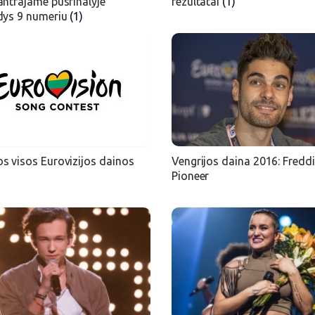
antrajame pusfinalyje
rezultatai
(1)
dys 9 numeriu
(1)
s visos Eurovizijos dainos
Vengrijos daina 2016: Freddi
Pioneer