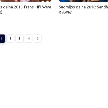
s daina 2016: Frans - If I Were
Suomijos daina 2016: Sandhj
8)
It Away
1
2
3
4