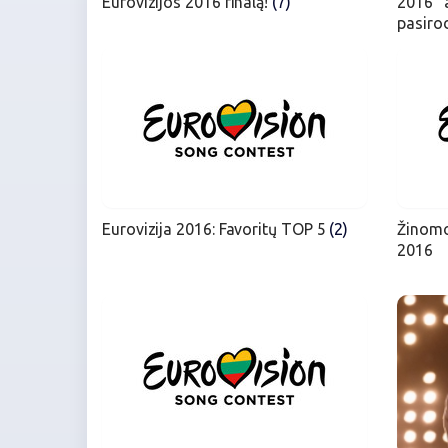
Eurovizijos 2016 finalą!
(7)
2016" 
pasiro
Eurovizija 2016: Favoritų TOP 5
(2)
Žinomo
2016