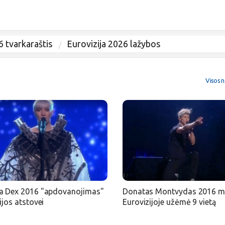
6 tvarkaraštis
Eurovizija 2026 lažybos
Visos n
a Dex 2016 "apdovanojimas"
Donatas Montvydas 2016 m
ijos atstovei
Eurovizijoje užėmė 9 vietą