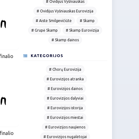
# Ovidijus Vyšniauskas
# Ovidijus Vyšniauskas Eurovizija
# Aistė Smilgevičiūtė
# Skamp
# Grupė Skamp
# Skamp Eurovizija
# Skamp dainos
KATEGORIJOS
finalio
# Chorų Eurovizija
# Eurovizijos atranka
# Eurovizijos dainos
# Eurovizijos dalyviai
# Eurovizijos istorija
# Eurovizijos miestai
# Eurovizijos naujienos
finalio
# Eurovizijos nugalėtojai