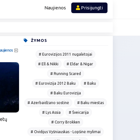
Naujienos
Prisijungti
ŽYMOS
aujienos
# Eurovizijos 2011 nugalėtojai
# Ell & Nikki
# Eldar & Nigar
# Running Scared
# Eurovizija 2012 Baku
# Baku
# Baku Eurovizija
# Azerbaidžano sostinė
# Baku miestas
# Lys Assia
# Šveicarija
etų
# Corry Brokken
# Ovidijus Vyšniauskas - Lopšinė mylimai