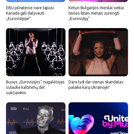
EBU pilnateise nare tapusi
Keturi Bulgarijos miestai siekia
Kanada gali dalyvauti
teisės kitais metais surengti
„Eurovizijoje“
„Euroviziją“
Buvęs „Eurovizijos“ nugalėtojas
Dara lydi dar vienas skandalas:
sulaukė kaltinimų dėl
palaikė karą Ukrainoje?
sukčiavimo