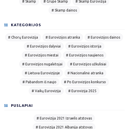
# Skamp
# Grupė Skamp
# Skamp Eurovizija
# Skamp dainos
KATEGORIJOS
# Chorų Eurovizija
# Eurovizijos atranka
# Eurovizijos dainos
# Eurovizijos dalyviai
# Eurovizijos istorija
# Eurovizijos miestai
# Eurovizijos naujienos
# Eurovizijos nugalėtojai
# Eurovizijos užkulisiai
# Lietuva Eurovizijoje
# Nacionalinė atranka
# Pabandom iš naujo
# Po Eurovizijos konkurso
# Vaikų Eurovizija
# Eurovizija 2025
PUSLAPIAI
# Eurovizija 2021 Izraelis atstovas
# Eurovizija 2021 Albanija atstovas