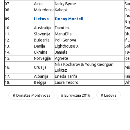
07.
Airija
Nicky Byrne
Su
08.
Makedonija
Kaliopi
Do
I’
09.
Lietuva
Donny Montell
Ni
10.
Australija
Dami Im
So
11.
Slovėnija
ManuElla
Bl
12.
Bulgarija
Poli Genova
If
13.
Danija
Lighthouse X
Sol
14.
Ukraina
Jamala
19
15.
Norvegija
Agnete
Ic
Nika Kocharov & Young Georgian
16.
Gruzija
Mi
Lolitaz
17.
Albanija
Eneda Tarifa
Fai
18.
Belgija
Laura Tesoro
Wh
# Donatas Montvydas
# Eurovizija 2016
# Lietuva