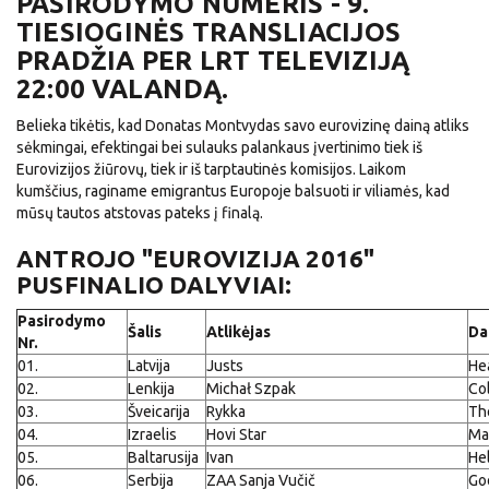
PASIRODYMO NUMERIS - 9.
TIESIOGINĖS TRANSLIACIJOS
PRADŽIA PER LRT TELEVIZIJĄ
22:00 VALANDĄ.
Belieka tikėtis, kad Donatas Montvydas savo eurovizinę dainą atliks
sėkmingai, efektingai bei sulauks palankaus įvertinimo tiek iš
Eurovizijos žiūrovų, tiek ir iš tarptautinės komisijos. Laikom
kumščius, raginame emigrantus Europoje balsuoti ir viliamės, kad
mūsų tautos atstovas pateks į finalą.
ANTROJO "EUROVIZIJA 2016"
PUSFINALIO DALYVIAI:
Pasirodymo
Šalis
Atlikėjas
Da
Nr.
01.
Latvija
Justs
He
02.
Lenkija
Michał Szpak
Col
03.
Šveicarija
Rykka
Th
04.
Izraelis
Hovi Star
Ma
05.
Baltarusija
Ivan
He
06.
Serbija
ZAA Sanja Vučič
Go