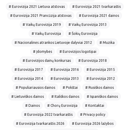
# Eurovizija 2021 Lietuva atstovas
# Eurovizija 2021 tvarkaraštis
# Eurovizija 2021 Prancūzija atstovas
# Eurovizija 2021 dainos
# Vaikų Eurovizija 2019
# Vaikų Eurovizija 2013
# Vaikų Eurovizija
# Šokių Eurovizija
# Nacionalinės atrankos Lietuvoje dalyviai 2012
# Muzika
# Įdomybės
# Eurovizijos logotipai
# Eurovizijos dainų konkursas
# Eurovizija 2018
# Eurovizija 2017
# Eurovizija 2016
# Eurovizija 2015
# Eurovizija 2014
# Eurovizija 2013
# Eurovizija 2012
# Populiariausios dainos
# Pokštai
# Rusiškos dainos
# Lietuviškos dainos
# Itališkos dainos
# Ispaniškos dainos
# Dainos
# Chorų Eurovizija
# Kontaktai
# Eurovizija 2022 tvarkaraštis
# Privacy policy
# Eurovizija tvarkaraštis 2026
# Eurovizija 2026 lažybos