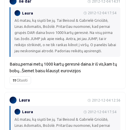
ne dar
2012-12-04 14:31
Laura
2012-12-04 17:54
Aš matau, ką siųsti be jų. Tai Beisoul & Gabrielė Griciūtė,
Linas Adomaitis, Božolė. Pritarčiau nuomonei, kad pernai
grupės DAR daina buvo 1000 kartų geresnė. Na visų pirma
tas žodis JUMP juk apie nieką. Antra, jei jau JUMP, tai ir
reikėjo strikinėt, o ne tik rankas kilnot į viršų. O panelės labai
jau neskoningai atrodė. Padoriau reikėtų apsirengti.
Baisu,pernai metų 1000 kartų geresnė daina.Ir iš vis,kam tų
bobų...Šiemet baisu klausyt eurovizijos
Cituoti
Laura
2012-12-04 12:56
Laura
2012-12-04 17:54
Aš matau, ką siųsti be jų. Tai Beisoul & Gabrielė Griciūtė,
Linas Adomaitis, Božolė. Pritarčiau nuomonei, kad pernai