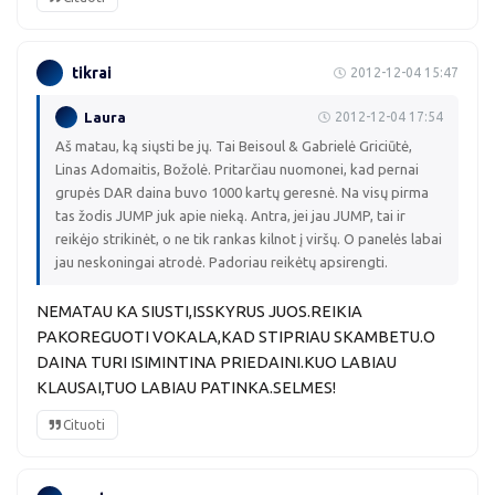
tikrai
2012-12-04 15:47
Laura
2012-12-04 17:54
Aš matau, ką siųsti be jų. Tai Beisoul & Gabrielė Griciūtė,
Linas Adomaitis, Božolė. Pritarčiau nuomonei, kad pernai
grupės DAR daina buvo 1000 kartų geresnė. Na visų pirma
tas žodis JUMP juk apie nieką. Antra, jei jau JUMP, tai ir
reikėjo strikinėt, o ne tik rankas kilnot į viršų. O panelės labai
jau neskoningai atrodė. Padoriau reikėtų apsirengti.
NEMATAU KA SIUSTI,ISSKYRUS JUOS.REIKIA
PAKOREGUOTI VOKALA,KAD STIPRIAU SKAMBETU.O
DAINA TURI ISIMINTINA PRIEDAINI.KUO LABIAU
KLAUSAI,TUO LABIAU PATINKA.SELMES!
Cituoti