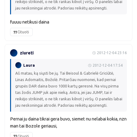
reikėjo strikinėt, o ne tik rankas kilnot į viršų. O panelės labai
jau neskoningai atrodė. Padoriau reikėtų apsirengti.
fuuuu netikusi daina
Cituoti
ziureti
2012-12-04 23:16
Laura
2012-12-04 17:54
Aš matau, ką siųsti be jų. Tai Beisoul & Gabrielė Griciūtė,
Linas Adomaitis, Božolė. Pritarčiau nuomonei, kad pernai
grupės DAR daina buvo 1000 kartų geresnė. Na visų pirma
tas žodis JUMP juk apie nieką. Antra, jei jau JUMP, tai ir
reikėjo strikinėt, o ne tik rankas kilnot į viršų. O panelės labai
jau neskoningai atrodė. Padoriau reikėtų apsirengti.
Pernai ju daina tikrai gera buvo, siemet nu nelabai kokia, nzn
man tai Bozole geriausi,
Cituoti