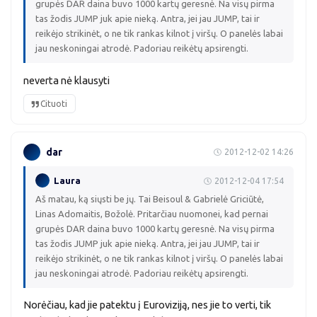
grupės DAR daina buvo 1000 kartų geresnė. Na visų pirma
tas žodis JUMP juk apie nieką. Antra, jei jau JUMP, tai ir
reikėjo strikinėt, o ne tik rankas kilnot į viršų. O panelės labai
jau neskoningai atrodė. Padoriau reikėtų apsirengti.
neverta nė klausyti
Cituoti
dar
2012-12-02 14:26
Laura
2012-12-04 17:54
Aš matau, ką siųsti be jų. Tai Beisoul & Gabrielė Griciūtė,
Linas Adomaitis, Božolė. Pritarčiau nuomonei, kad pernai
grupės DAR daina buvo 1000 kartų geresnė. Na visų pirma
tas žodis JUMP juk apie nieką. Antra, jei jau JUMP, tai ir
reikėjo strikinėt, o ne tik rankas kilnot į viršų. O panelės labai
jau neskoningai atrodė. Padoriau reikėtų apsirengti.
Norėčiau, kad jie patektu į Euroviziją, nes jie to verti, tik