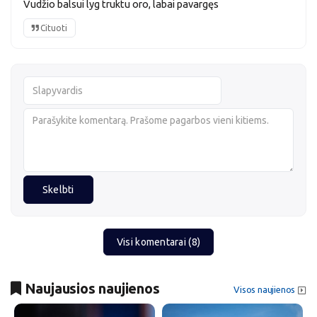
Vudžio balsui lyg truktu oro, labai pavargęs
Cituoti
Skelbti
Visi komentarai (8)
Naujausios naujienos
Visos naujienos