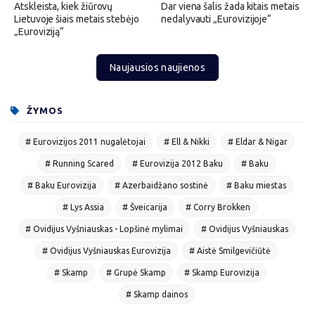
Atskleista, kiek žiūrovų
Dar viena šalis žada kitais metais
Lietuvoje šiais metais stebėjo
nedalyvauti „Eurovizijoje“
„Euroviziją“
Naujausios naujienos
ŽYMOS
# Eurovizijos 2011 nugalėtojai
# Ell & Nikki
# Eldar & Nigar
# Running Scared
# Eurovizija 2012 Baku
# Baku
# Baku Eurovizija
# Azerbaidžano sostinė
# Baku miestas
# Lys Assia
# Šveicarija
# Corry Brokken
# Ovidijus Vyšniauskas - Lopšinė mylimai
# Ovidijus Vyšniauskas
# Ovidijus Vyšniauskas Eurovizija
# Aistė Smilgevičiūtė
# Skamp
# Grupė Skamp
# Skamp Eurovizija
# Skamp dainos