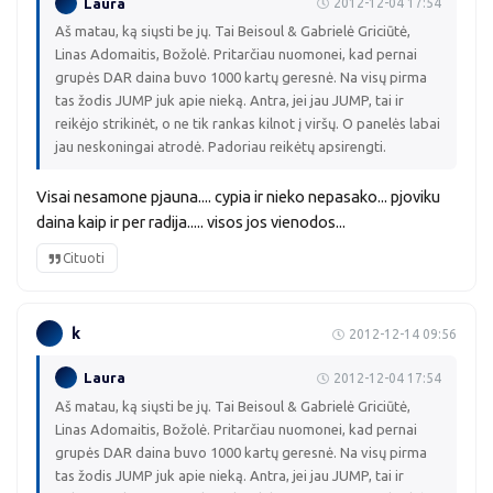
Laura
2012-12-04 17:54
Aš matau, ką siųsti be jų. Tai Beisoul & Gabrielė Griciūtė,
Linas Adomaitis, Božolė. Pritarčiau nuomonei, kad pernai
grupės DAR daina buvo 1000 kartų geresnė. Na visų pirma
tas žodis JUMP juk apie nieką. Antra, jei jau JUMP, tai ir
reikėjo strikinėt, o ne tik rankas kilnot į viršų. O panelės labai
jau neskoningai atrodė. Padoriau reikėtų apsirengti.
Visai nesamone pjauna.... cypia ir nieko nepasako... pjoviku
daina kaip ir per radija..... visos jos vienodos...
Cituoti
k
2012-12-14 09:56
Laura
2012-12-04 17:54
Aš matau, ką siųsti be jų. Tai Beisoul & Gabrielė Griciūtė,
Linas Adomaitis, Božolė. Pritarčiau nuomonei, kad pernai
grupės DAR daina buvo 1000 kartų geresnė. Na visų pirma
tas žodis JUMP juk apie nieką. Antra, jei jau JUMP, tai ir