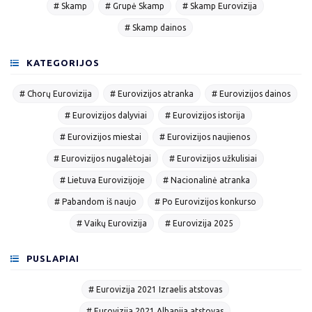
# Skamp
# Grupė Skamp
# Skamp Eurovizija
# Skamp dainos
KATEGORIJOS
# Chorų Eurovizija
# Eurovizijos atranka
# Eurovizijos dainos
# Eurovizijos dalyviai
# Eurovizijos istorija
# Eurovizijos miestai
# Eurovizijos naujienos
# Eurovizijos nugalėtojai
# Eurovizijos užkulisiai
# Lietuva Eurovizijoje
# Nacionalinė atranka
# Pabandom iš naujo
# Po Eurovizijos konkurso
# Vaikų Eurovizija
# Eurovizija 2025
PUSLAPIAI
# Eurovizija 2021 Izraelis atstovas
# Eurovizija 2021 Albanija atstovas