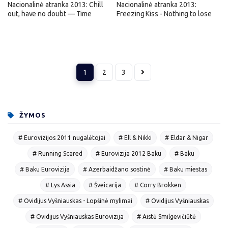
Nacionalinė atranka 2013: Chill
Nacionalinė atranka 2013:
out, have no doubt — Time
Freezing Kiss - Nothing to lose
1
2
3
ŽYMOS
# Eurovizijos 2011 nugalėtojai
# Ell & Nikki
# Eldar & Nigar
# Running Scared
# Eurovizija 2012 Baku
# Baku
# Baku Eurovizija
# Azerbaidžano sostinė
# Baku miestas
# Lys Assia
# Šveicarija
# Corry Brokken
# Ovidijus Vyšniauskas - Lopšinė mylimai
# Ovidijus Vyšniauskas
# Ovidijus Vyšniauskas Eurovizija
# Aistė Smilgevičiūtė