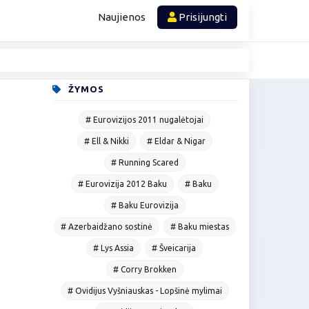
Naujienos
Prisijungti
ŽYMOS
# Eurovizijos 2011 nugalėtojai
# Ell & Nikki
# Eldar & Nigar
# Running Scared
# Eurovizija 2012 Baku
# Baku
# Baku Eurovizija
# Azerbaidžano sostinė
# Baku miestas
# Lys Assia
# Šveicarija
# Corry Brokken
# Ovidijus Vyšniauskas - Lopšinė mylimai