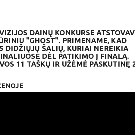
OVIZIJOS DAINŲ KONKURSE ATSTOVA
KŪRINIU "GHOST". PRIMENAME, KAD
5 DIDŽIŲJŲ ŠALIŲ, KURIAI NEREIKIA
NALIUOSE DĖL PATIKIMO Į FINALĄ.
VOS 11 TAŠKŲ IR UŽĖMĖ PASKUTINĘ 
CENOJE