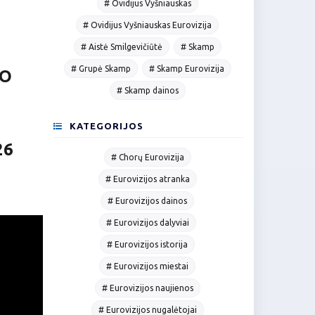
# Ovidijus Vyšniauskas
# Ovidijus Vyšniauskas Eurovizija
# Aistė Smilgevičiūtė
# Skamp
# Grupė Skamp
# Skamp Eurovizija
VO
# Skamp dainos
KATEGORIJOS
26
# Chorų Eurovizija
# Eurovizijos atranka
# Eurovizijos dainos
# Eurovizijos dalyviai
# Eurovizijos istorija
# Eurovizijos miestai
# Eurovizijos naujienos
# Eurovizijos nugalėtojai