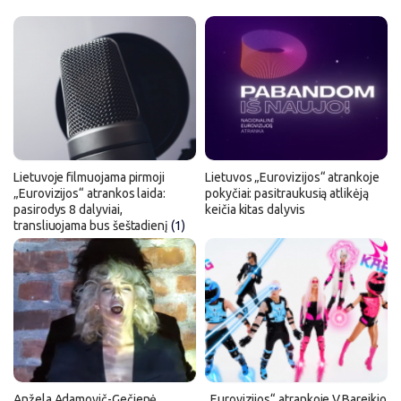
Lietuvoje filmuojama pirmoji
Lietuvos „Eurovizijos“ atrankoje
„Eurovizijos“ atrankos laida:
pokyčiai: pasitraukusią atlikėją
pasirodys 8 dalyviai,
keičia kitas dalyvis
transliuojama bus šeštadienį
(1)
Anžela Adamovič-Gečienė
„Eurovizijos“ atrankoje V.Bareikio