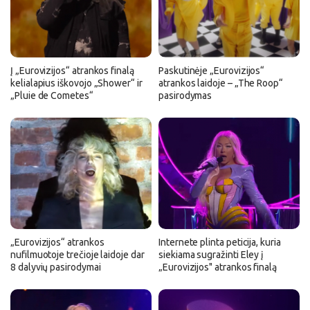
Į „Eurovizijos“ atrankos finalą
Paskutinėje „Eurovizijos“
kelialapius iškovojo „Shower“ ir
atrankos laidoje – „The Roop“
„Pluie de Cometes“
pasirodymas
„Eurovizijos“ atrankos
Internete plinta peticija, kuria
nufilmuotoje trečioje laidoje dar
siekiama sugražinti Eley į
8 dalyvių pasirodymai
„Eurovizijos" atrankos finalą