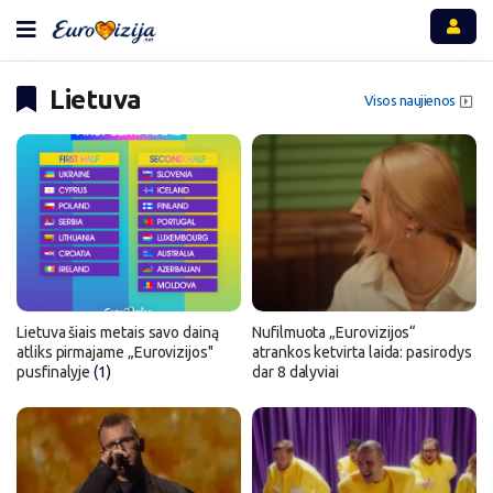
Lietuva
Visos naujienos
Lietuva šiais metais savo dainą
Nufilmuota „Eurovizijos“
atliks pirmajame „Eurovizijos"
atrankos ketvirta laida: pasirodys
pusfinalyje
(1)
dar 8 dalyviai