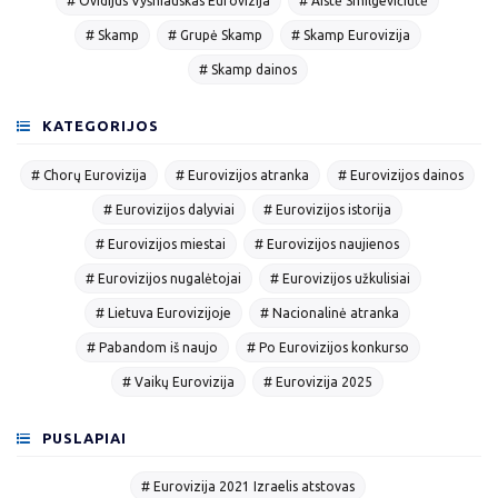
# Ovidijus Vyšniauskas Eurovizija
# Aistė Smilgevičiūtė
# Skamp
# Grupė Skamp
# Skamp Eurovizija
# Skamp dainos
KATEGORIJOS
# Chorų Eurovizija
# Eurovizijos atranka
# Eurovizijos dainos
# Eurovizijos dalyviai
# Eurovizijos istorija
# Eurovizijos miestai
# Eurovizijos naujienos
# Eurovizijos nugalėtojai
# Eurovizijos užkulisiai
# Lietuva Eurovizijoje
# Nacionalinė atranka
# Pabandom iš naujo
# Po Eurovizijos konkurso
# Vaikų Eurovizija
# Eurovizija 2025
PUSLAPIAI
# Eurovizija 2021 Izraelis atstovas