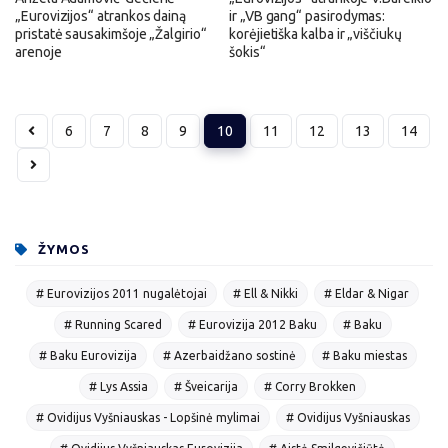
„Eurovizijos“ atrankos dainą
ir „VB gang“ pasirodymas:
pristatė sausakimšoje „Žalgirio“
korėjietiška kalba ir „viščiukų
arenoje
šokis“
6
7
8
9
10
11
12
13
14
ŽYMOS
# Eurovizijos 2011 nugalėtojai
# Ell & Nikki
# Eldar & Nigar
# Running Scared
# Eurovizija 2012 Baku
# Baku
# Baku Eurovizija
# Azerbaidžano sostinė
# Baku miestas
# Lys Assia
# Šveicarija
# Corry Brokken
# Ovidijus Vyšniauskas - Lopšinė mylimai
# Ovidijus Vyšniauskas