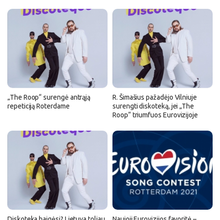
„The Roop“ surengė antrąją
R. Šimašius pažadėjo Vilniuje
repeticiją Roterdame
surengti diskoteką, jei „The
Roop“ triumfuos Eurovizijoje
Diskoteka baigėsi? Lietuva toliau
Naujoji Eurovizijos favoritė –