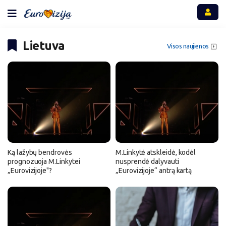
Lietuva
Visos naujienos
Ką lažybų bendrovės
M.Linkytė atskleidė, kodėl
prognozuoja M.Linkytei
nusprendė dalyvauti
„Eurovizijoje"?
„Eurovizijoje“ antrą kartą