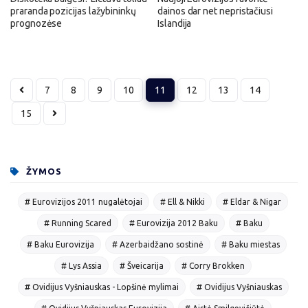
praranda pozicijas lažybininkų
dainos dar net nepristačiusi
prognozėse
Islandija
7
8
9
10
11
12
13
14
15
ŽYMOS
# Eurovizijos 2011 nugalėtojai
# Ell & Nikki
# Eldar & Nigar
# Running Scared
# Eurovizija 2012 Baku
# Baku
# Baku Eurovizija
# Azerbaidžano sostinė
# Baku miestas
# Lys Assia
# Šveicarija
# Corry Brokken
# Ovidijus Vyšniauskas - Lopšinė mylimai
# Ovidijus Vyšniauskas