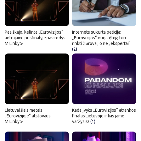
Paaiškėjo, kelinta „Eurovizijos“
Internete sukurta peticija:
antrajame pusfinalyje pasirodys
„Eurovizijos“ nugalėtoją turi
M.Linkytė
rinkti žiūrovai, o ne „ekspertai“
(2)
Lietuvai šiais metais
Kada įvyks „Eurovizijos“ atrankos
„Eurovizijoje“ atstovaus
finalas Lietuvoje ir kas jame
M.Linkytė
varžysis?
(1)