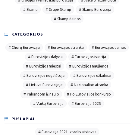
# Ovidijus Vyšniauskas Eurovizija
# Aistė Smilgevičiūtė
# Skamp
# Grupė Skamp
# Skamp Eurovizija
# Skamp dainos
KATEGORIJOS
# Chorų Eurovizija
# Eurovizijos atranka
# Eurovizijos dainos
# Eurovizijos dalyviai
# Eurovizijos istorija
# Eurovizijos miestai
# Eurovizijos naujienos
# Eurovizijos nugalėtojai
# Eurovizijos užkulisiai
# Lietuva Eurovizijoje
# Nacionalinė atranka
# Pabandom iš naujo
# Po Eurovizijos konkurso
# Vaikų Eurovizija
# Eurovizija 2025
PUSLAPIAI
# Eurovizija 2021 Izraelis atstovas